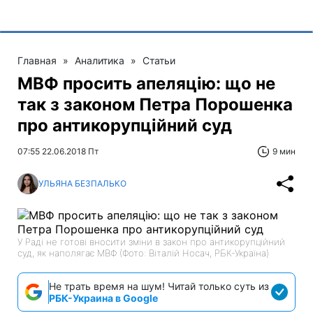
Главная
»
Аналитика
»
Статьи
МВФ просить апеляцію: що не
так з законом Петра Порошенка
про антикорупційний суд
07:55 22.06.2018 Пт
9 мин
УЛЬЯНА БЕЗПАЛЬКО
У Раді не готові вносити зміни в закон про антикорупційний
суд, як наполягає МВФ (Фото: Віталій Носач, РБК-Україна)
Не трать время на шум! Читай только суть из
РБК-Украина в Google