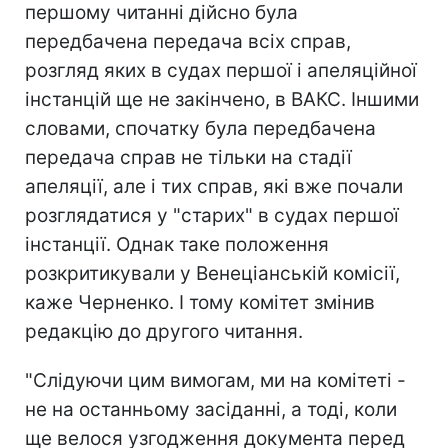
першому читанні дійсно була
передбачена передача всіх справ,
розгляд яких в судах першої і апеляційної
інстанцій ще не закінчено, в ВАКС. Іншими
словами, спочатку була передбачена
передача справ не тільки на стадії
апеляції, але і тих справ, які вже почали
розглядатися у "старих" в судах першої
інстанції. Однак таке положення
розкритикували у Венеціанській комісії,
каже Черненко. І тому комітет змінив
редакцію до другого читання.
"Слідуючи цим вимогам, ми на комітеті -
не на останньому засіданні, а тоді, коли
ще велося узгодження документа перед