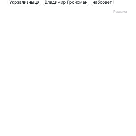
Укрзализныця
Владимир Гройсман
набсовет