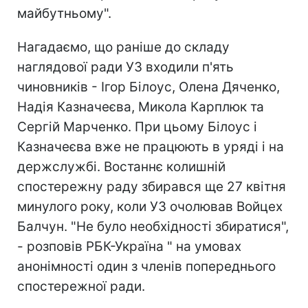
майбутньому".
Нагадаємо, що раніше до складу
наглядової ради УЗ входили п'ять
чиновників - Ігор Білоус, Олена Дяченко,
Надія Казначеєва, Микола Карплюк та
Сергій Марченко. При цьому Білоус і
Казначеєва вже не працюють в уряді і на
держслужбі. Востаннє колишній
спостережну раду збирався ще 27 квітня
минулого року, коли УЗ очолював Войцех
Балчун. "Не було необхідності збиратися",
- розповів РБК-Україна " на умовах
анонімності один з членів попереднього
спостережної ради.