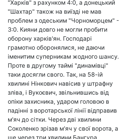
"Харків" з рахунком 4:0, а донецький
"Шахтар" також на виїзді не мав
проблем з одеським "Чорноморцем" -
3:0. Кияни довго не могли пробити
оборону харків'ян. Господарі
грамотно оборонялися, не даючи
іменитим суперникам жодного шансу.
Проте в другому таймі "динамівці"
таки досягли свого. Так, на 58-ій
хвилині Нінкович навісив у штрафну
зліва, і Вукоєвич, звільнившись від
опіки захисника, ударом головою в
падінні з воротарської лінії відправив
м'яч до сітки. Через дві хвилини
Соколенко зрізав м'яч у свої ворота, а
ще через три хвилини Бангура