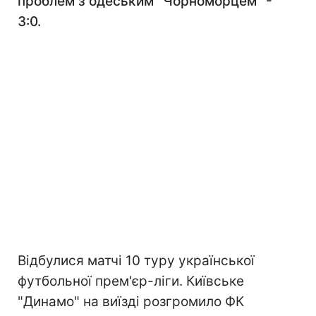
проблем з одеським "Чорноморцем" -
3:0.
Відбулися матчі 10 туру української
футбольної прем'єр-ліги. Київське
"Динамо" на виїзді розгромило ФК