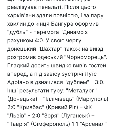
реалізував пенальті. Після цього
харків'яни здали повністю, і за пару
хвилин до кінця Бангура оформив
"дубль" - перемога "Динамо з
рахунком 4:0. У свою чергу
донецький "Шахтар" також на виїзді
розгромив одеський "Чорноморець".
Гладкий досить швидко вивів гостей
вперед, а під завісу зустрічі Луїс
Адріано відзначився "дублем" - 3:0.
Інші результати туру: "Металург"
(Донецька) – "Іллічівець" (Маріуполь)
2:0 "Кривбас" (Кривий Ріг) – ФК
"Львів" - 2:0 "Зоря" (Луганськ) –
"Таврія" (Сімферополь) 1:1 "Арсенал"