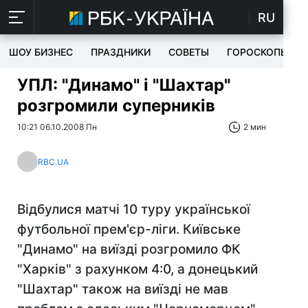
RU
ШОУ БИЗНЕС
ПРАЗДНИКИ
СОВЕТЫ
ГОРОСКОПЫ
УПЛ: "Динамо" і "Шахтар"
розгромили суперників
10:21 06.10.2008 Пн
2 мин
RBC.UA
Відбулися матчі 10 туру української
футбольної прем'єр-ліги. Київське
"Динамо" на виїзді розгромило ФК
"Харків" з рахунком 4:0, а донецький
"Шахтар" також на виїзді не мав