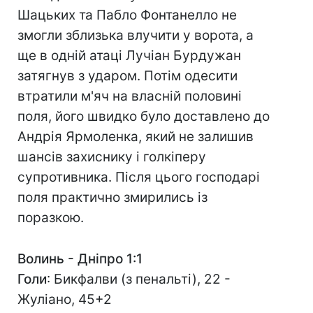
Шацьких та Пабло Фонтанелло не
змогли зблизька влучити у ворота, а
ще в одній атаці Лучіан Бурдужан
затягнув з ударом. Потім одесити
втратили м'яч на власній половині
поля, його швидко було доставлено до
Андрія Ярмоленка, який не залишив
шансів захиснику і голкіперу
супротивника. Після цього господарі
поля практично змирились із
поразкою.
Волинь - Дніпро 1:1
Голи
: Бикфалви (з пенальті), 22 -
Жуліано, 45+2