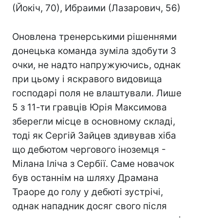
(Йокіч, 70), Ибраими (Лазарович, 56)
Оновлена тренерськими рішеннями
донецька команда зуміла здобути 3
очки, не надто напружуючись, однак
при цьому і яскравого видовища
господарі поля не влаштували. Лише
5 з 11-ти гравців Юрія Максимова
зберегли місце в основному складі,
тоді як Сергій Зайцев здивував хіба
що дебютом чергового іноземця -
Мілана Іліча з Сербії. Саме новачок
був останнім на шляху Драмана
Траоре до голу у дебюті зустрічі,
однак нападник досяг свого після