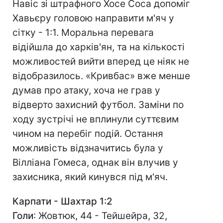
Навіс зі штрафного Хосе Соса допоміг
Хавьєру головою направити м'яч у
сітку - 1:1. Моральна перевага
відійшла до харків'ян, та на кількості
можливостей вийти вперед це ніяк не
відобразилось. «Кривбас» вже менше
думав про атаку, хоча не грав у
відверто захисний футбол. Заміни по
ходу зустрічі не вплинули суттєвим
чином на перебіг подій. Остання
можливість відзначитись була у
Вілліана Гомеса, однак він влучив у
захисника, який кинувся під м'яч.
Карпати - Шахтар 1:2
Голи
: Жовтюк, 44 - Тейшейра, 32,