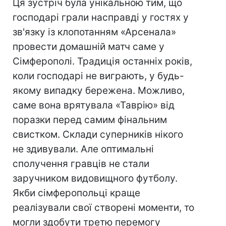
Ця зустріч була унікальною тим, що
господарі грали насправді у гостях у
зв'язку із клопотанням «Арсенала»
провести домашній матч саме у
Сімферополі. Традиція останніх років,
коли господарі не виграють, у будь-
якому випадку бережена. Можливо,
саме вона врятувала «Таврію» від
поразки перед самим фінальним
свистком. Склади суперників нікого
не здивували. Але оптимальні
сполучення гравців не стали
заручником видовищного футболу.
Якби сімферопольці краще
реалізували свої створені моменти, то
могли здобути третю перемогу