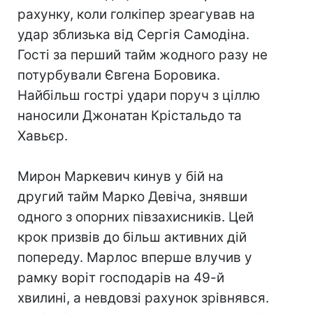
рахунку, коли голкіпер зреагував на
удар зблизька від Сергія Самодіна.
Гості за перший тайм жодного разу не
потурбували Євгена Боровика.
Найбільш гострі удари поруч з ціллю
наносили Джонатан Крістальдо та
Хавьєр.
Мирон Маркевич кинув у бій на
другий тайм Марко Девіча, знявши
одного з опорних півзахисників. Цей
крок призвів до більш активних дій
попереду. Марлос вперше влучив у
рамку воріт господарів на 49-й
хвилині, а невдовзі рахунок зрівнявся.