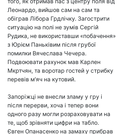
того, як отримав пас з центру поля від
Леонардо, вийшов сам на сам та
обіграв Лібора Грдлічку. Загострити
ситуацію на полі не зумів Сергій
Рудика, не використавши «побачення»
з Юрієм Паньківим після грубої
помилки Вячеслава Чечера.
Подвоювати рахунок мав Карлен
Мкртчян, та воротар гостей у стрибку
перевів м'яч на кутовий.
Запоріжці не внесли зламу у гру і
після перерви, хоча і тепер вони
одного разу могли розраховувати на
те, щоб зрівняти цифри на табло.
Євген Опанасенко на замаху прибрав