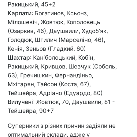
Ракицький, 45+2
Карпати
: Богатинов, Ксьонз,
Мілошевіч, Жовтюк, Кополовець
(Озаркив, 46), Даушвили, Худоб'як,
Голодюк, Штилич (Марселіно, 46),
Кенія, Зеньов (Гладкий, 60)
Шахтар
: Каніболоцький, Кобін,
Ракицький, Кривцов, Шевчук (Соболь,
63), Гречишкин, Фернандіньо,
Мхітарян, Тайсон (Коста, 67),
Тейшейра, Адріано (Едуардо, 80)
Вилучені
: Жовтюк, 70, Даушвили, 81 -
Тейшейра, 90+7
Суперники з різних причин задіяли не
оптимальний склади, адже у