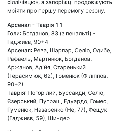
«Іллічівцю», а запоріжці продовжують
мріяти про першу перемогу сезону.
Арсенал - Таврія 1:1
Голи
: Богданов, 83 (з пенальті) -
Гаджиєв, 90+4
Арсенал
: Рева, Шарпар, Селіо, Одибе,
Рафаель, Мартинюк, Богданов,
Аржанов, Адійя, Старенький
(Герасим'юк, 62), Гоменюк (Філіппов,
90+2)
Таврія
: Погорілий, Буссаиди, Селіо,
Єзерський, Путраш, Едуардо, Гомес,
Гуменюк, Назаренко (Не, 77), Фещук
(Гаджиєв, 59), Шиндер