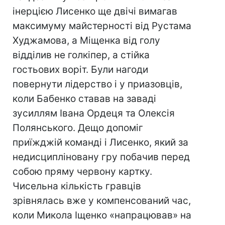
інерцією Лисенко ще двічі вимагав
максимуму майстерності від Рустама
Худжамова, а Міщенка від голу
відділив не голкіпер, а стійка
гостьових воріт. Були нагоди
повернути лідерство і у приазовців,
коли Бабенко ставав на заваді
зусиллям Івана Ордеця та Олексія
Полянського. Дещо допоміг
приїжджій команді і Лисенко, який за
недисципліновану гру побачив перед
собою пряму червону картку.
Чисельна кількість гравців
зрівнялась вже у компенсований час,
коли Микола Іщенко «напрацював» на