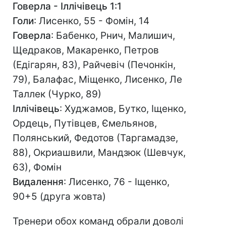
Говерла - Іллічівець 1:1
Голи
: Лисенко, 55 - Фомін, 14
Говерла
: Бабенко, Рнич, Малишич,
Щедраков, Макаренко, Петров
(Едігарян, 83), Райчевіч (Печонкін,
79), Балафас, Міщенко, Лисенко, Ле
Таллек (Чурко, 89)
Іллічівець
: Худжамов, Бутко, Іщенко,
Ордець, Путівцев, Ємельянов,
Полянський, Федотов (Таргамадзе,
88), Окриашвили, Мандзюк (Шевчук,
63), Фомін
Видалення
: Лисенко, 76 - Іщенко,
90+5 (друга жовта)
Тренери обох команд обрали доволі