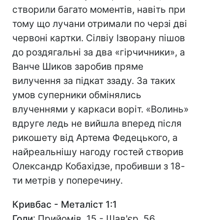
створили багато моментів, навіть при
тому що лучани отримали по черзі дві
червоні картки. Сілвіу Ізворану пішов
до роздягальні за два «гірчичники», а
Ванче Шиков заробив пряме
вилучення за підкат ззаду. За таких
умов суперники обмінялись
влученнями у каркаси воріт. «Волинь»
вдруге ледь не вийшла вперед після
рикошету від Артема Федецького, а
найреальнішу нагоду гостей створив
Олександр Кобахідзе, пробивши з 18-
ти метрів у поперечину.
Кривбас - Металіст 1:1
Голи
: Прийомів, 15 - Шав'єр, 56