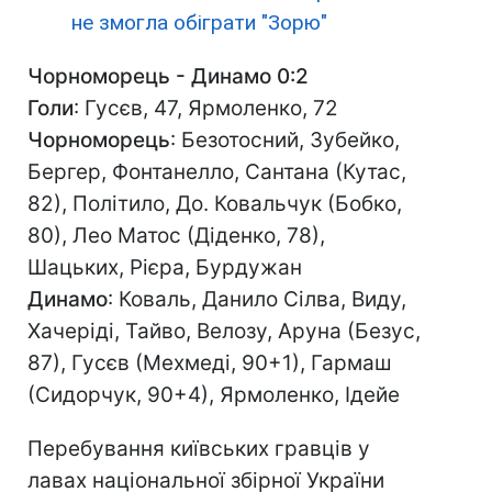
не змогла обіграти "Зорю"
Чорноморець - Динамо 0:2
Голи
: Гусєв, 47, Ярмоленко, 72
Чорноморець
: Безотосний, Зубейко,
Бергер, Фонтанелло, Сантана (Кутас,
82), Політило, До. Ковальчук (Бобко,
80), Лео Матос (Діденко, 78),
Шацьких, Рієра, Бурдужан
Динамо
: Коваль, Данило Сілва, Виду,
Хачеріді, Тайво, Велозу, Аруна (Безус,
87), Гусєв (Мехмеді, 90+1), Гармаш
(Сидорчук, 90+4), Ярмоленко, Ідейе
Перебування київських гравців у
лавах національної збірної України