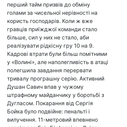
перший тайм призвів до обміну
голами за чисельної нерівності на
користь господарів. Коли ж вже
гравців приїжджої команди стало
більше, сил у них не стало, аби
реалізувати рідкісну гру 10 на 9.
Кадрові втрати були більш помітними
у «Волині», але наполегливість в атаці
полегшила завдання перервати
тривалу програшну серію. Активний
Душан Савич впав у чужому
штрафному майданчику у боротьбі з
Дугласом. Покарання від Сергія
Бойка було подвійне: пенальті і
вилучення. 11-метровий впевнено