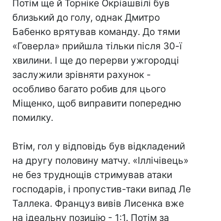
Потім ще й Торніке Окріашвілі був
близький до голу, однак Дмитро
Бабенко врятував команду. До тями
«Говерла» прийшла тільки після 30-ї
хвилини. І ще до перерви ужгородці
заслужили зрівняти рахунок -
особливо багато робив для цього
Міщенко, щоб виправити попередню
помилку.
Втім, гол у відповідь був відкладений
на другу половину матчу. «Іллічівець»
не без труднощів стримував атаки
господарів, і пропустив-таки випад Ле
Таллека. Француз вивів Лисенка вже
на ідеальну позицію - 1:1. Потім за