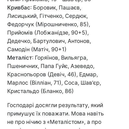
Кривбас
: Боровик, Пашаєв,
Лисицький, Гітченко, Сердюк,
Федорчук (Мірошниченко, 85),
Прийомів (Лобжанідзе, 90+5),
Дедечко, Бартулович, Антонов,
Самодін (Матіч, 90+1)
Металіст
: Горяїнов, Вильягра,
Пшеничних, Папа Гуйє, Азеведо,
Краснопьоров (Девіч, 46), Едмар,
Марлос (Вілліан, 71), Соса, Шав'єр,
Кристальдо (Бланко, 86)
Господарі досягли результату, який
примушує їх поважати. Мова навіть
не про нічию з «Металістом», а про