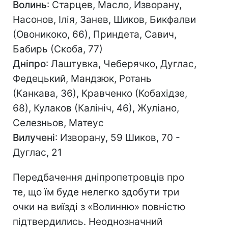
Волинь
: Старцев, Масло, Изворану,
Насонов, Ілія, Занев, Шиков, Бикфалви
(Овоникоко, 66), Приндета, Савич,
Бабирь (Скоба, 77)
Дніпро
: Лаштувка, Чеберячко, Дуглас,
Федецький, Мандзюк, Ротань
(Канкава, 36), Кравченко (Кобахідзе,
68), Кулаков (Калініч, 46), Жуліано,
Селезньов, Матеус
Вилучені
: Изворану, 59 Шиков, 70 -
Дуглас, 21
Передбачення дніпропетровців про
те, що їм буде нелегко здобути три
очки на виїзді з «Волинню» повністю
підтвердились. Неоднозначний