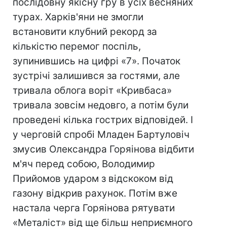
послідовну якісну гру в усіх весняних
турах. Харків'яни не змогли
встановити клубний рекорд за
кількістю перемог поспіль,
зупинившись на цифрі «7». Початок
зустрічі залишився за гостями, але
тривала облога воріт «Кривбаса»
тривала зовсім недовго, а потім були
проведені кілька гострих відповідей. І
у черговій спробі Младен Бартуловіч
змусив Олександра Горяінова відбити
м'яч перед собою, Володимир
Прийомов ударом з відскоком від
газону відкрив рахунок. Потім вже
настала черга Горяінова рятувати
«Металіст» від ще більш неприємного