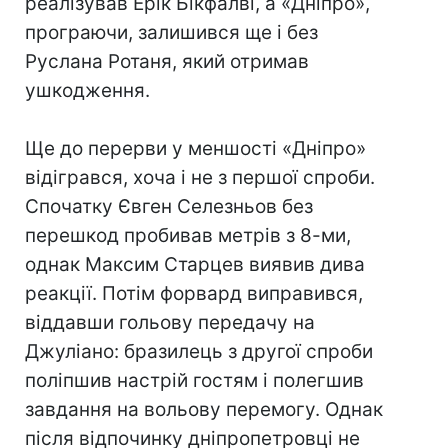
реалізував Ерік Бікфалві, а «Дніпро»,
програючи, залишився ще і без
Руслана Ротаня, який отримав
ушкодження.
Ще до перерви у меншості «Дніпро»
відігрався, хоча і не з першої спроби.
Спочатку Євген Селезньов без
перешкод пробивав метрів з 8-ми,
однак Максим Старцев виявив дива
реакції. Потім форвард виправився,
віддавши гольову передачу на
Джуліано: бразилець з другої спроби
поліпшив настрій гостям і полегшив
завдання на вольову перемогу. Однак
після відпочинку дніпропетровці не