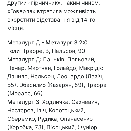
другий «гірчичник». Таким чином,
«Говерла» втратила можливість
скоротити відставання від 14-го
місця.
Металург Д - Металург З 2:0
Голи
: Траоре, 8, Нельсон, 90
Металург Д
: Паньків, Польовий,
Чечер, Мкртчян, Голайдо, Макрідіс,
Данило, Нельсон, Леонардо (Лазіч,
55), Эбесилио (Казарян, 59), Траоре
(Мораес, 66)
Металург З
: Хрдличка, Сахневич,
Нестеров, Іліч, Коротецький,
Оберемко, Рудика, Опанасенко
(Коробка, 73), Пісоцький, Жуніор