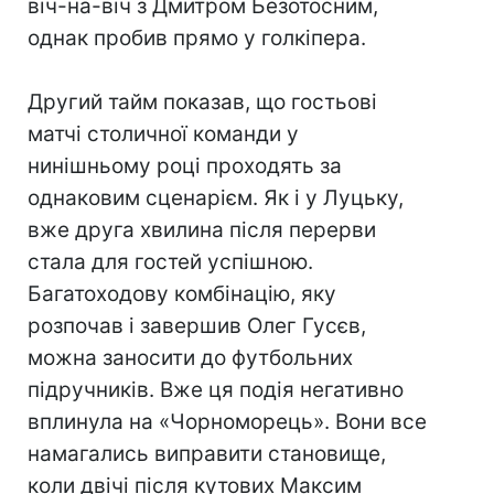
віч-на-віч з Дмитром Безотосним,
однак пробив прямо у голкіпера.
Другий тайм показав, що гостьові
матчі столичної команди у
нинішньому році проходять за
однаковим сценарієм. Як і у Луцьку,
вже друга хвилина після перерви
стала для гостей успішною.
Багатоходову комбінацію, яку
розпочав і завершив Олег Гусєв,
можна заносити до футбольних
підручників. Вже ця подія негативно
вплинула на «Чорноморець». Вони все
намагались виправити становище,
коли двічі після кутових Максим