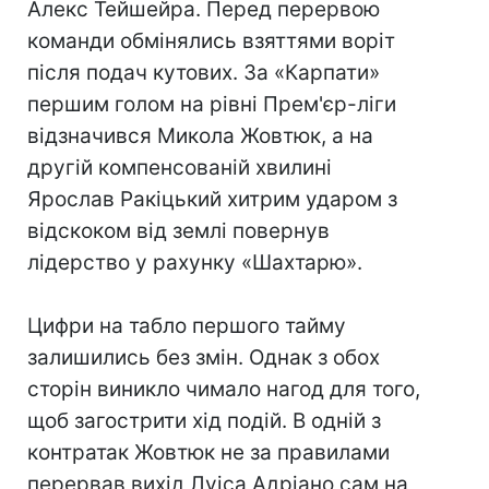
Алекс Тейшейра. Перед перервою
команди обмінялись взяттями воріт
після подач кутових. За «Карпати»
першим голом на рівні Прем'єр-ліги
відзначився Микола Жовтюк, а на
другій компенсованій хвилині
Ярослав Ракіцький хитрим ударом з
відскоком від землі повернув
лідерство у рахунку «Шахтарю».
Цифри на табло першого тайму
залишились без змін. Однак з обох
сторін виникло чимало нагод для того,
щоб загострити хід подій. В одній з
контратак Жовтюк не за правилами
перервав вихід Луіса Адріано сам на