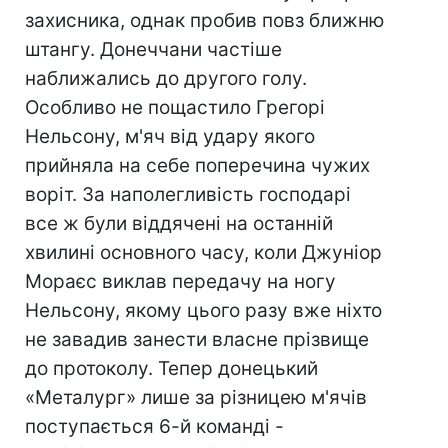
захисника, однак пробив повз ближню
штангу. Донеччани частіше
наближались до другого голу.
Особливо не пощастило Грегорі
Нельсону, м'яч від удару якого
прийняла на себе поперечина чужих
воріт. За наполегливість господарі
все ж були віддячені на останній
хвилині основного часу, коли Джуніор
Мораєс виклав передачу на ногу
Нельсону, якому цього разу вже ніхто
не завадив занести власне прізвище
до протоколу. Тепер донецький
«Металург» лише за різницею м'ячів
поступається 6-й команді -