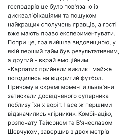
господарів це було пов'язано із
дискваліфікаціями та пошуком
найкращих сполучень гравців, а гості
вже мають право експериментувати.
Попри це, гра вийшла видовищною, у
якій перший тайм був результативним,
а другий - вкрай емоційним.
«Карпати» прийняли виклик і майже
погодились на відкритий футбол.
Причому в окремі моменти львів'яни
затискали досвідченого суперника
поблизу їхніх воріт. І все ж першими
відзначились «гірники». Комбінацію,
розпочату Тайсоном та В'ячеславом
Шевчуком, завершив з двох метрів