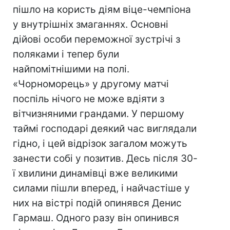
пішло на користь діям віце-чемпіона
у внутрішніх змаганнях. Основні
дійові особи переможної зустрічі з
поляками і тепер були
найпомітнішими на полі.
«Чорноморець» у другому матчі
поспіль нічого не може вдіяти з
вітчизняними грандами. У першому
таймі господарі деякий час виглядали
гідно, і цей відрізок загалом можуть
занести собі у позитив. Десь після 30-
ї хвилини динамівці вже великими
силами пішли вперед, і найчастіше у
них на вістрі подій опинявся Денис
Гармаш. Одного разу він опинився