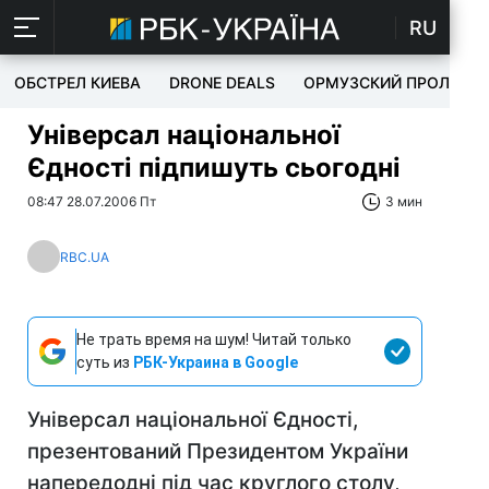
RU
ОБСТРЕЛ КИЕВА
DRONE DEALS
ОРМУЗСКИЙ ПРОЛИВ
Універсал національної
Єдності підпишуть сьогодні
08:47 28.07.2006 Пт
3 мин
RBC.UA
Не трать время на шум! Читай только
суть из
РБК-Украина в Google
Універсал національної Єдності,
презентований Президентом України
напередодні під час круглого столу,