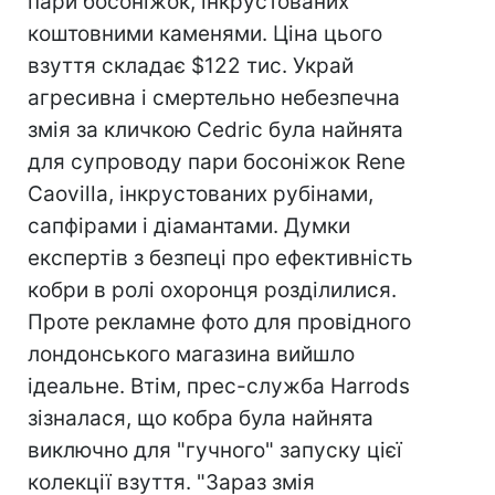
пари босоніжок, інкрустованих
коштовними каменями. Ціна цього
взуття складає $122 тис. Украй
агресивна і смертельно небезпечна
змія за кличкою Cedric була найнята
для супроводу пари босоніжок Rene
Caovilla, інкрустованих рубінами,
сапфірами і діамантами. Думки
експертів з безпеці про ефективність
кобри в ролі охоронця розділилися.
Проте рекламне фото для провідного
лондонського магазина вийшло
ідеальне. Втім, прес-служба Harrods
зізналася, що кобра була найнята
виключно для "гучного" запуску цієї
колекції взуття. "Зараз змія