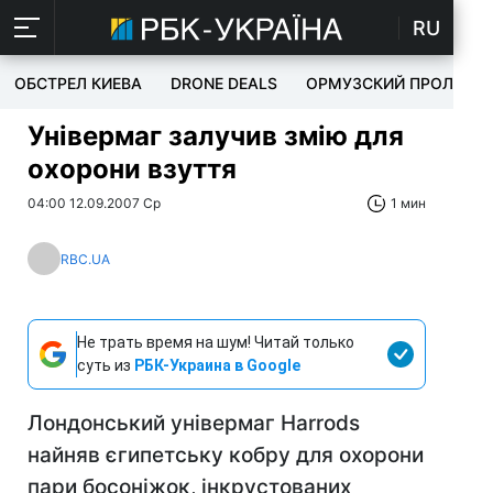
RU
ОБСТРЕЛ КИЕВА
DRONE DEALS
ОРМУЗСКИЙ ПРОЛИВ
Універмаг залучив змію для
охорони взуття
04:00 12.09.2007 Ср
1 мин
RBC.UA
Не трать время на шум! Читай только
суть из
РБК-Украина в Google
Лондонський універмаг Harrods
найняв єгипетську кобру для охорони
пари босоніжок, інкрустованих