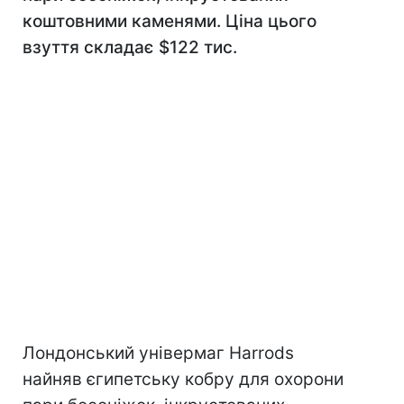
коштовними каменями. Ціна цього
взуття складає $122 тис.
Лондонський універмаг Harrods
найняв єгипетську кобру для охорони