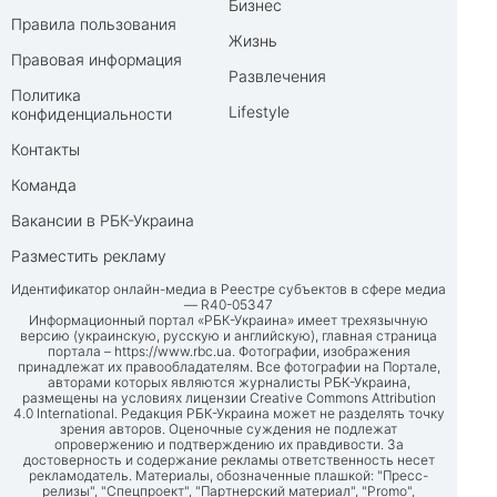
Бизнес
Правила пользования
Жизнь
Правовая информация
Развлечения
Политика
Lifestyle
конфиденциальности
Контакты
Команда
Вакансии в РБК-Украина
Разместить рекламу
Идентификатор онлайн-медиа в Реестре субъектов в сфере медиа
— R40-05347
Информационный портал «РБК-Украина» имеет трехязычную
версию (украинскую, русскую и английскую), главная страница
портала –
https://www.rbc.ua
. Фотографии, изображения
принадлежат их правообладателям. Все фотографии на Портале,
авторами которых являются журналисты РБК-Украина,
размещены на условиях лицензии Creative Commons Attribution
4.0 International. Редакция РБК-Украина может не разделять точку
зрения авторов. Оценочные суждения не подлежат
опровержению и подтверждению их правдивости. За
достоверность и содержание рекламы ответственность несет
рекламодатель. Материалы, обозначенные плашкой: "Пресс-
релизы", "Спецпроект", "Партнерский материал", "Promo",