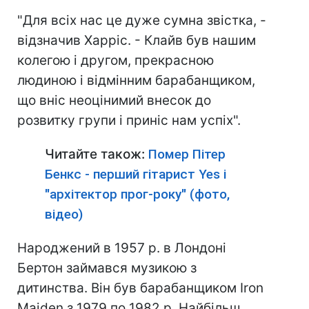
"Для всіх нас це дуже сумна звістка, -
відзначив Харріс. - Клайв був нашим
колегою і другом, прекрасною
людиною і відмінним барабанщиком,
що вніс неоцінимий внесок до
розвитку групи і приніс нам успіх".
Читайте також:
Помер Пітер
Бенкс - перший гітарист Yes і
"архітектор прог-року" (фото,
відео)
Народжений в 1957 р. в Лондоні
Бертон займався музикою з
дитинства. Він був барабанщиком Iron
Maiden з 1979 по 1982 р. Найбільш