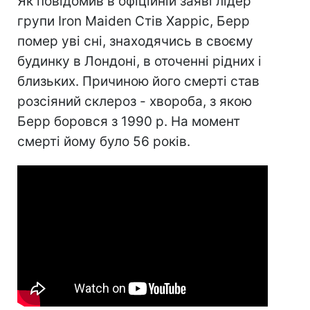
Як повідомив в офіційній заяві лідер
групи Iron Maiden Стів Харріс, Берр
помер уві сні, знаходячись в своєму
будинку в Лондоні, в оточенні рідних і
близьких. Причиною його смерті став
розсіяний склероз - хвороба, з якою
Берр боровся з 1990 р. На момент
смерті йому було 56 років.