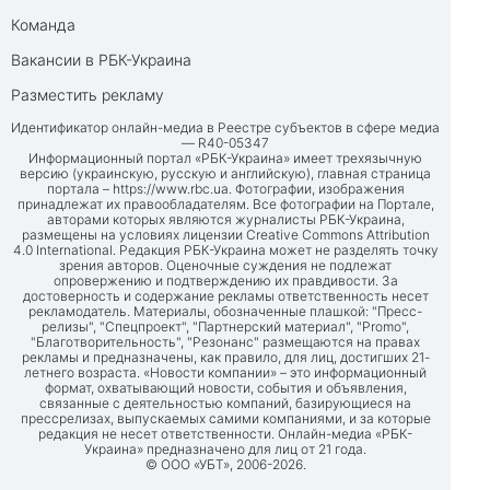
Команда
Вакансии в РБК-Украина
Разместить рекламу
Идентификатор онлайн-медиа в Реестре субъектов в сфере медиа
— R40-05347
Информационный портал «РБК-Украина» имеет трехязычную
версию (украинскую, русскую и английскую), главная страница
портала –
https://www.rbc.ua
. Фотографии, изображения
принадлежат их правообладателям. Все фотографии на Портале,
авторами которых являются журналисты РБК-Украина,
размещены на условиях лицензии Creative Commons Attribution
4.0 International. Редакция РБК-Украина может не разделять точку
зрения авторов. Оценочные суждения не подлежат
опровержению и подтверждению их правдивости. За
достоверность и содержание рекламы ответственность несет
рекламодатель. Материалы, обозначенные плашкой: "Пресс-
релизы", "Спецпроект", "Партнерский материал", "Promo",
"Благотворительность", "Резонанс" размещаются на правах
рекламы и предназначены, как правило, для лиц, достигших 21-
летнего возраста. «Новости компании» – это информационный
формат, охватывающий новости, события и объявления,
связанные с деятельностью компаний, базирующиеся на
прессрелизах, выпускаемых самими компаниями, и за которые
редакция не несет ответственности. Онлайн-медиа «РБК-
Украина» предназначено для лиц от 21 года.
© ООО «УБТ», 2006-2026.