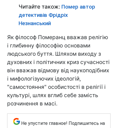
Читайте також:
Помер автор
детективів Фрідріх
Незнанський
Як філософ Померанц вважав релігію
і глибинну філософію основами
людського буття. Шляхом виходу з
духовних і політичних криз сучасності
він вважав відмову від наукоподібних
і мифологізуючих ідеологій,
"самостояння" особистості в релігії і
культурі, шлях вглиб себе замість
розчинення в масі.
Не упустите главное! Подпишитесь на