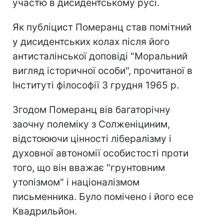
участю в дисидентському русі.
Як публіцист Померанц став помітний
у дисидентських колах після його
антисталінської доповіді "Моральний
вигляд історичної особи", прочитаної в
Інституті філософії 3 грудня 1965 р.
Згодом Померанц вів багаторічну
заочну полеміку з Солженіциним,
відстоюючи цінності лібералізму і
духовної автономії особистості проти
того, що він вважає "грунтовним
утопізмом" і націоналізмом
письменника. Було помічено і його есе
Квадрильйон.