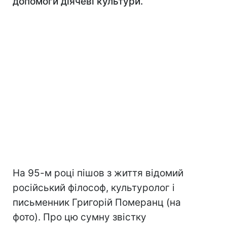
допомоги діячеві культури.
На 95-м році пішов з життя відомий
російський філософ, культуролог і
письменник Григорій Померанц (на
фото). Про цю сумну звістку