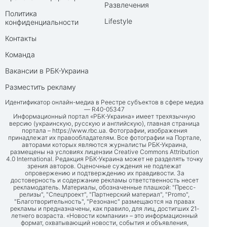
Развлечения
Политика
Lifestyle
конфиденциальности
Контакты
Команда
Вакансии в РБК-Украина
Разместить рекламу
Идентификатор онлайн-медиа в Реестре субъектов в сфере медиа
— R40-05347
Информационный портал «РБК-Украина» имеет трехязычную
версию (украинскую, русскую и английскую), главная страница
портала –
https://www.rbc.ua
. Фотографии, изображения
принадлежат их правообладателям. Все фотографии на Портале,
авторами которых являются журналисты РБК-Украина,
размещены на условиях лицензии Creative Commons Attribution
4.0 International. Редакция РБК-Украина может не разделять точку
зрения авторов. Оценочные суждения не подлежат
опровержению и подтверждению их правдивости. За
достоверность и содержание рекламы ответственность несет
рекламодатель. Материалы, обозначенные плашкой: "Пресс-
релизы", "Спецпроект", "Партнерский материал", "Promo",
"Благотворительность", "Резонанс" размещаются на правах
рекламы и предназначены, как правило, для лиц, достигших 21-
летнего возраста. «Новости компании» – это информационный
формат, охватывающий новости, события и объявления,