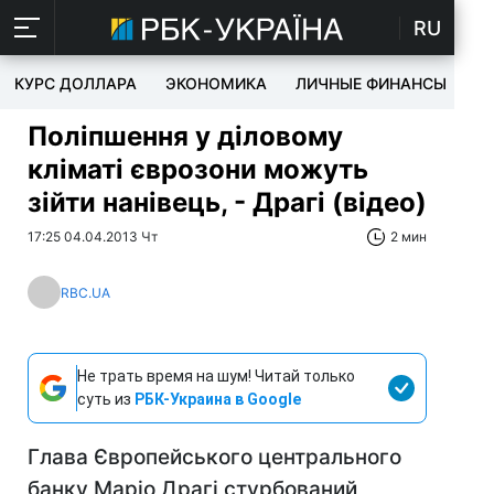
RU
КУРС ДОЛЛАРА
ЭКОНОМИКА
ЛИЧНЫЕ ФИНАНСЫ
T
Поліпшення у діловому
кліматі єврозони можуть
зійти нанівець, - Драгі (відео)
17:25 04.04.2013 Чт
2 мин
RBC.UA
Не трать время на шум! Читай только
суть из
РБК-Украина в Google
Глава Європейського центрального
банку Маріо Драгі стурбований