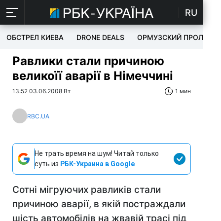
RU
ОБСТРЕЛ КИЕВА
DRONE DEALS
ОРМУЗСКИЙ ПРОЛИВ
Равлики стали причиною
великоїї аварії в Німеччині
13:52 03.06.2008 Вт
1 мин
RBC.UA
Не трать время на шум! Читай только
суть из
РБК-Украина в Google
Сотні мігруючих равликів стали
причиною аварії, в якій постраждали
шість автомобілів на жвавій трасі під