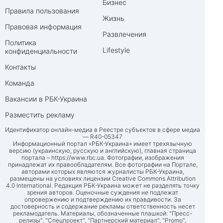
Бизнес
Правила пользования
Жизнь
Правовая информация
Развлечения
Политика
Lifestyle
конфиденциальности
Контакты
Команда
Вакансии в РБК-Украина
Разместить рекламу
Идентификатор онлайн-медиа в Реестре субъектов в сфере медиа
— R40-05347
Информационный портал «РБК-Украина» имеет трехязычную
версию (украинскую, русскую и английскую), главная страница
портала –
https://www.rbc.ua
. Фотографии, изображения
принадлежат их правообладателям. Все фотографии на Портале,
авторами которых являются журналисты РБК-Украина,
размещены на условиях лицензии Creative Commons Attribution
4.0 International. Редакция РБК-Украина может не разделять точку
зрения авторов. Оценочные суждения не подлежат
опровержению и подтверждению их правдивости. За
достоверность и содержание рекламы ответственность несет
рекламодатель. Материалы, обозначенные плашкой: "Пресс-
релизы", "Спецпроект", "Партнерский материал", "Promo",