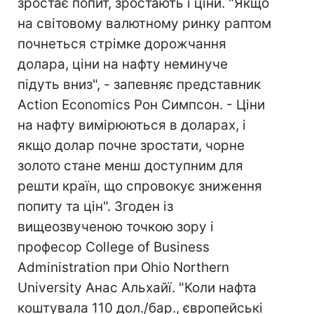
зростає попит, зростають і ціни. "Якщо
на світовому валютному ринку раптом
почнеться стрімке дорожчання
долара, ціни на нафту неминуче
підуть вниз", - запевняє представник
Action Economics Рон Симпсон. - Ціни
на нафту вимірюються в доларах, і
якщо долар почне зростати, чорне
золото стане менш доступним для
решти країн, що спровокує зниження
попиту та цін". Згоден із
вищеозвученою точкою зору і
професор College of Business
Administration при Ohio Northern
University Анас Альхайї. "Коли нафта
коштувала 110 дол./бар., європейські