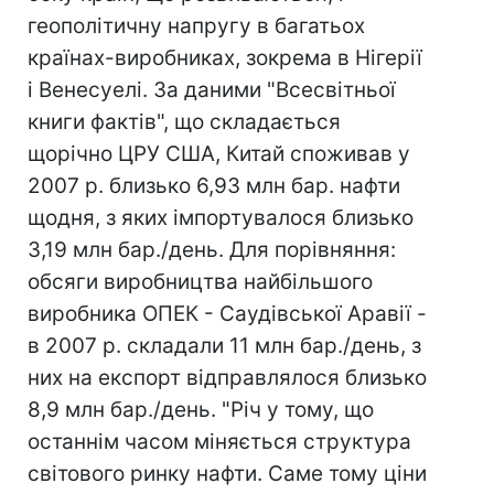
геополітичну напругу в багатьох
країнах-виробниках, зокрема в Нігерії
і Венесуелі. За даними "Всесвітньої
книги фактів", що складається
щорічно ЦРУ США, Китай споживав у
2007 р. близько 6,93 млн бар. нафти
щодня, з яких імпортувалося близько
3,19 млн бар./день. Для порівняння:
обсяги виробництва найбільшого
виробника ОПЕК - Саудівської Аравії -
в 2007 р. складали 11 млн бар./день, з
них на експорт відправлялося близько
8,9 млн бар./день. "Річ у тому, що
останнім часом міняється структура
світового ринку нафти. Саме тому ціни