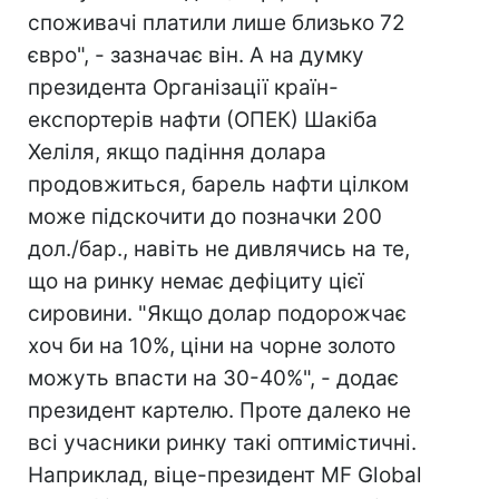
споживачі платили лише близько 72
євро", - зазначає він. А на думку
президента Організації країн-
експортерів нафти (ОПЕК) Шакіба
Хеліля, якщо падіння долара
продовжиться, барель нафти цілком
може підскочити до позначки 200
дол./бар., навіть не дивлячись на те,
що на ринку немає дефіциту цієї
сировини. "Якщо долар подорожчає
хоч би на 10%, ціни на чорне золото
можуть впасти на 30-40%", - додає
президент картелю. Проте далеко не
всі учасники ринку такі оптимістичні.
Наприклад, віце-президент MF Global