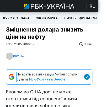
RU
КУРС ДОЛЛАРА
ЭКОНОМИКА
ЛИЧНЫЕ ФИНАНСЫ
T
Зміцнення долара знизить
ціни на нафту
18:50 26.05.2008 Пн
3 мин
RBC.UA
Не трать время на шум! Читай только
суть из
РБК-Украина в Google
Економіка США досі не може
оговтатися від серпневої кризи
кредитів рівня subprime, яка