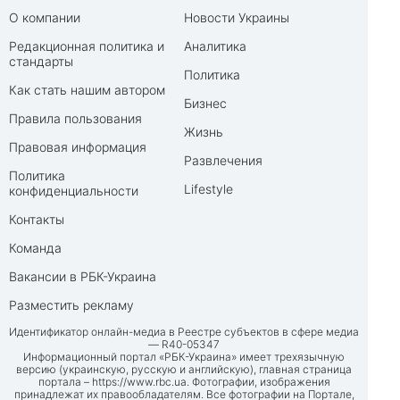
О компании
Новости Украины
Редакционная политика и
Аналитика
стандарты
Политика
Как стать нашим автором
Бизнес
Правила пользования
Жизнь
Правовая информация
Развлечения
Политика
Lifestyle
конфиденциальности
Контакты
Команда
Вакансии в РБК-Украина
Разместить рекламу
Идентификатор онлайн-медиа в Реестре субъектов в сфере медиа
— R40-05347
Информационный портал «РБК-Украина» имеет трехязычную
версию (украинскую, русскую и английскую), главная страница
портала –
https://www.rbc.ua
. Фотографии, изображения
принадлежат их правообладателям. Все фотографии на Портале,