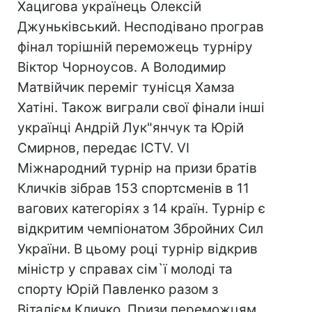
Хацигова українець Олексій
Джуньківський. Несподівано програв
фінал торішній переможець турніру
Віктор Чорноусов. А Володимир
Матвійчик переміг тунісця Хамза
Хатіні. Також виграли свої фінали інші
українці Андрій Лук"янчук та Юрій
Смирнов, передає ICTV. VI
Міжнародний турнір на призи братів
Кличків зібрав 153 спортсменів в 11
вагових категоріях з 14 країн. Турнір є
відкритим чемпіонатом Збройних Сил
України. В цьому році турнір відкрив
міністр у справах сім`ї молоді та
спорту Юрій Павленко разом з
Віталієм Кличко. Призи переможцям