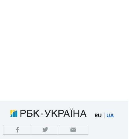
RU
|
UA