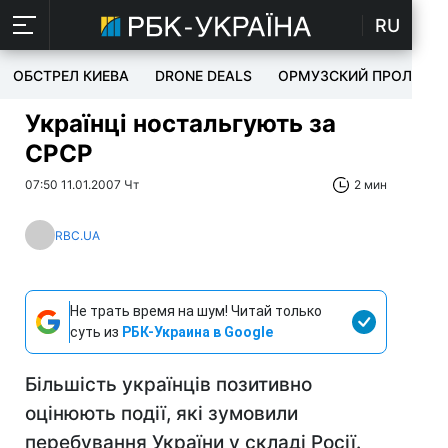
RU
ОБСТРЕЛ КИЕВА
DRONE DEALS
ОРМУЗСКИЙ ПРОЛИВ
Українці ностальгують за
СРСР
07:50 11.01.2007 Чт
2 мин
RBC.UA
Не трать время на шум! Читай только
суть из
РБК-Украина в Google
Більшість українців позитивно
оцінюють події, які зумовили
перебування України у складі Росії.