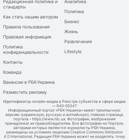
Редакционная политика и
Аналитика
стандарты
Политика
Как стать нашим автором
Бизнес
Правила пользования
Жизнь
Правовая информация
Развлечения
Политика
Lifestyle
конфиденциальности
Контакты
Команда
Вакансии в РБК-Украина
Разместить рекламу
Идентификатор онлайн-медиа в Реестре субъектов в сфере медиа
— R40-05347
Информационный портал «РБК-Украина» имеет трехязычную
версию (украинскую, русскую и английскую), главная страница
портала –
https://www.rbc.ua
. Фотографии, изображения
принадлежат их правообладателям. Все фотографии на Портале,
авторами которых являются журналисты РБК-Украина,
размещены на условиях лицензии Creative Commons Attribution
4.0 International. Редакция РБК-Украина может не разделять точку