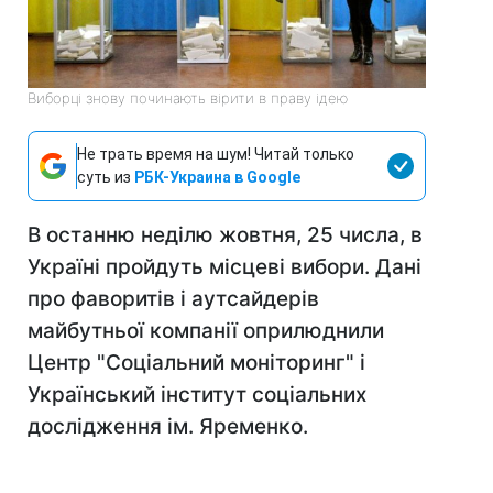
Виборці знову починають вірити в праву ідею
Не трать время на шум! Читай только
суть из
РБК-Украина в Google
В останню неділю жовтня, 25 числа, в
Україні пройдуть місцеві вибори. Дані
про фаворитів і аутсайдерів
майбутньої компанії оприлюднили
Центр "Соціальний моніторинг" і
Український інститут соціальних
дослідження ім. Яременко.