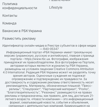
Политика
Lifestyle
конфиденциальности
Контакты
Команда
Вакансии в РБК-Украина
Разместить рекламу
Идентификатор онлайн-медиа в Реестре субъектов в сфере медиа
— R40-05347
Информационный портал «РБК-Украина» имеет трехязычную
версию (украинскую, русскую и английскую), главная страница
портала –
https://www.rbc.ua
. Фотографии, изображения
принадлежат их правообладателям. Все фотографии на Портале,
авторами которых являются журналисты РБК-Украина,
размещены на условиях лицензии Creative Commons Attribution
4.0 International. Редакция РБК-Украина может не разделять точку
зрения авторов. Оценочные суждения не подлежат
опровержению и подтверждению их правдивости. За
достоверность и содержание рекламы ответственность несет
рекламодатель. Материалы, обозначенные плашкой: "Пресс-
релизы", "Спецпроект", "Партнерский материал", "Promo",
"Благотворительность", "Резонанс" размещаются на правах
рекламы и предназначены, как правило, для лиц, достигших 21-
летнего возраста. «Новости компании» – это информационный
формат, охватывающий новости, события и объявления,
связанные с деятельностью компаний, базирующиеся на