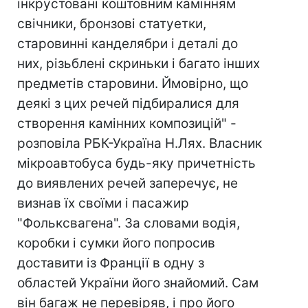
інкрустовані коштовним камінням
свічники, бронзові статуетки,
старовинні канделябри і деталі до
них, різьблені скриньки і багато інших
предметів старовини. Ймовірно, що
деякі з цих речей підбиралися для
створення камінних композицій" -
розповіла РБК-Україна Н.Лях. Власник
мікроавтобуса будь-яку причетність
до виявлених речей заперечує, не
визнав їх своїми і пасажир
"Фольксвагена". За словами водія,
коробки і сумки його попросив
доставити iз Франції в одну з
областей України його знайомий. Сам
він багаж не перевіряв, і про його