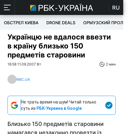
RU
ОБСТРЕЛ КИЕВА
DRONE DEALS
ОРМУЗСКИЙ ПРОЛИВ
Українцю не вдалося ввезти
в країну близько 150
предметів старовини
16:58 11.09.2007 Вт
2 мин
RBC.UA
Не трать время на шум! Читай только
суть из
РБК-Украина в Google
Близько 150 предметів старовини
намагався незаконно провезти iз