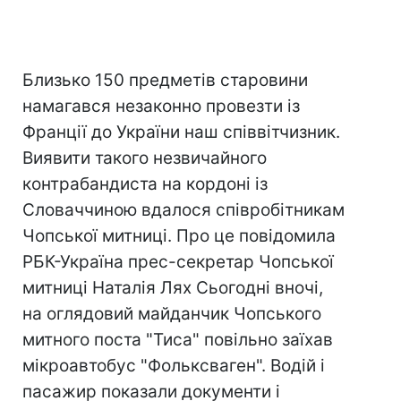
Близько 150 предметів старовини
намагався незаконно провезти iз
Франції до України наш співвітчизник.
Виявити такого незвичайного
контрабандиста на кордоні iз
Словаччиною вдалося співробітникам
Чопської митниці. Про це повідомила
РБК-Україна прес-секретар Чопської
митниці Наталія Лях Сьогодні вночі,
на оглядовий майданчик Чопського
митного поста "Тиса" повiльно заїхав
мікроавтобус "Фольксваген". Водій і
пасажир показали документи і