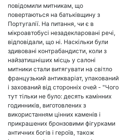
повідомили митникам, що
повертаються на батьківщину з
Португалії. На питання, чи є в
мікроавтобусі незадекларовані речі,
відповідали, що нi. Наскiльки були
здивованi контрабандисти, коли з
найзатишніших місць у салоні
митники стали витягувати на світло
французький антикваріат, упакований
і захований від сторонніх очей - "Чого
тут тільки не було: десять камінних
годинникiв, виготовлених з
використанням цiнних каменiв і
прикрашених бронзовими фігурками
античних богів і героїв, також