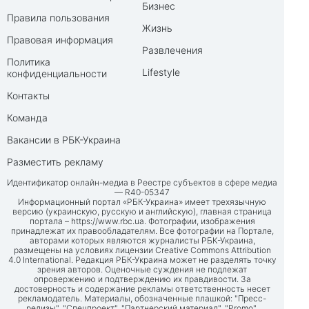
Бизнес
Правила пользования
Жизнь
Правовая информация
Развлечения
Политика
Lifestyle
конфиденциальности
Контакты
Команда
Вакансии в РБК-Украина
Разместить рекламу
Идентификатор онлайн-медиа в Реестре субъектов в сфере медиа
— R40-05347
Информационный портал «РБК-Украина» имеет трехязычную
версию (украинскую, русскую и английскую), главная страница
портала –
https://www.rbc.ua
. Фотографии, изображения
принадлежат их правообладателям. Все фотографии на Портале,
авторами которых являются журналисты РБК-Украина,
размещены на условиях лицензии Creative Commons Attribution
4.0 International. Редакция РБК-Украина может не разделять точку
зрения авторов. Оценочные суждения не подлежат
опровержению и подтверждению их правдивости. За
достоверность и содержание рекламы ответственность несет
рекламодатель. Материалы, обозначенные плашкой: "Пресс-
релизы", "Спецпроект", "Партнерский материал", "Promo",