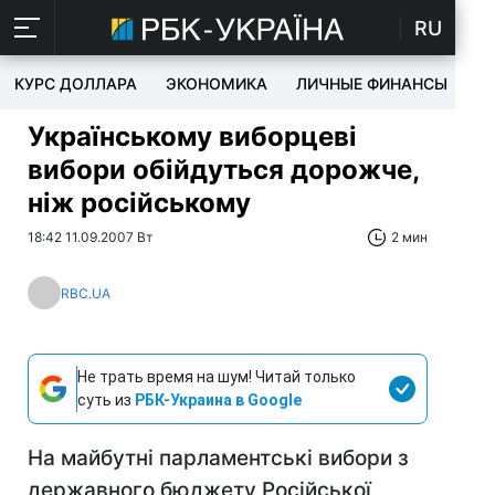
RU
КУРС ДОЛЛАРА
ЭКОНОМИКА
ЛИЧНЫЕ ФИНАНСЫ
T
Українському виборцеві
вибори обійдуться дорожче,
ніж російському
18:42 11.09.2007 Вт
2 мин
RBC.UA
Не трать время на шум! Читай только
суть из
РБК-Украина в Google
На майбутні парламентські вибори з
державного бюджету Російської