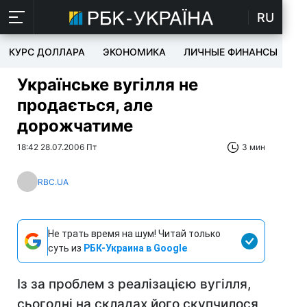
RU
КУРС ДОЛЛАРА
ЭКОНОМИКА
ЛИЧНЫЕ ФИНАНСЫ
T
Українське вугілля не
продається, але
дорожчатиме
18:42 28.07.2006 Пт
3 мин
RBC.UA
Не трать время на шум! Читай только
суть из
РБК-Украина в Google
Із за проблем з реалізацією вугілля,
сьогодні на складах його скупчилося