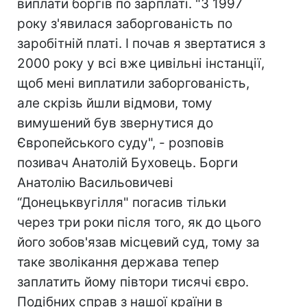
виплати боргів по зарплаті. "З 1997
року з'явилася заборгованість по
заробітній платі. І почав я звертатися з
2000 року у всі вже цивільні інстанції,
щоб мені виплатили заборгованість,
але скрізь йшли відмови, тому
вимушений був звернутися до
Європейського суду", - розповів
позивач Анатолій Буховець. Борги
Анатолію Васильовичеві
“Донецьквугілля" погасив тільки
через три роки після того, як до цього
його зобов'язав місцевий суд, тому за
таке зволікання держава тепер
заплатить йому півтори тисячі євро.
Подібних справ з нашої країни в