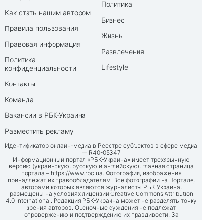
Политика
Как стать нашим автором
Бизнес
Правила пользования
Жизнь
Правовая информация
Развлечения
Политика
Lifestyle
конфиденциальности
Контакты
Команда
Вакансии в РБК-Украина
Разместить рекламу
Идентификатор онлайн-медиа в Реестре субъектов в сфере медиа
— R40-05347
Информационный портал «РБК-Украина» имеет трехязычную
версию (украинскую, русскую и английскую), главная страница
портала –
https://www.rbc.ua
. Фотографии, изображения
принадлежат их правообладателям. Все фотографии на Портале,
авторами которых являются журналисты РБК-Украина,
размещены на условиях лицензии Creative Commons Attribution
4.0 International. Редакция РБК-Украина может не разделять точку
зрения авторов. Оценочные суждения не подлежат
опровержению и подтверждению их правдивости. За