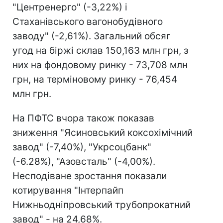
"Центренерго" (-3,22%) і
Стаханівського вагонобудівного
заводу" (-2,61%). Загальний обсяг
угод на біржі склав 150,163 млн грн, з
них на фондовому ринку - 73,708 млн
грн, на терміновому ринку - 76,454
млн грн.
На ПФТС вчора також показав
зниження "Ясиновський коксохімічний
завод" (-7,40%), "Укрсоцбанк"
(-6.28%), "Азовсталь" (-4,00%).
Несподіване зростання показали
котирування "Інтерпайп
Нижньодніпровський трубопрокатний
завод" - на 24,68%.