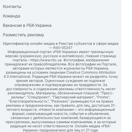
Контакты
Команда
Вакансии в РБК-Украина
Разместить рекламу
Идентификатор онлайн-медиа в Реестре субъектов в сфере медиа
— R40-05347
Информационный портал «РБК-Украина» имеет трехязычную
версию (украинскую, русскую и английскую), главная страница
портала –
https://www.rbc.ua
. Фотографии, изображения
принадлежат их правообладателям. Все фотографии на Портале,
авторами которых являются журналисты РБК-Украина,
размещены на условиях лицензии Creative Commons Attribution
4.0 International. Редакция РБК-Украина может не разделять точку
зрения авторов. Оценочные суждения не подлежат
опровержению и подтверждению их правдивости. За
достоверность и содержание рекламы ответственность несет
рекламодатель. Материалы, обозначенные плашкой: "Пресс-
релизы", "Спецпроект", "Партнерский материал", "Promo",
"Благотворительность", "Резонанс" размещаются на правах
рекламы и предназначены, как правило, для лиц, достигших 21-
летнего возраста. «Новости компании» – это информационный
формат, охватывающий новости, события и объявления,
связанные с деятельностью компаний, базирующиеся на
прессрелизах, выпускаемых самими компаниями, и за которые
редакция не несет ответственности. Онлайн-медиа «РБК-
Украина» предназначено для лиц от 21 года.