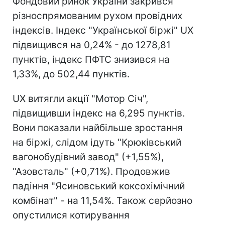
Фондовий ринок України закрився
різноспрямованим рухом провідних
індексів. Індекс "Української біржі" UX
підвищився на 0,24% - до 1278,81
пунктів, індекс ПФТС знизився на
1,33%, до 502,44 пунктів.
UX витягли акції "Мотор Січ",
підвищивши індекс на 6,295 пунктів.
Вони показали найбільше зростання
на біржі, слідом ідуть "Крюківський
вагонобудівний завод" (+1,55%),
"Азовсталь" (+0,71%). Продовжив
падіння "Ясиновський коксохімічний
комбінат" - на 11,54%. Також серйозно
опустилися котирування