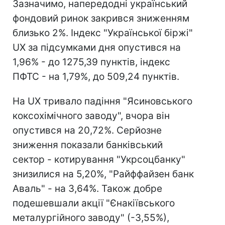
Зазначимо, напередодні український
фондовий ринок закрився зниженням
близько 2%. Індекс "Української біржі"
UX за підсумками дня опустився на
1,96% - до 1275,39 пунктів, індекс
ПФТС - на 1,79%, до 509,24 пунктів.
На UX тривало падіння "Ясиновського
коксохімічного заводу", вчора він
опустився на 20,72%. Серйозне
зниження показали банківський
сектор - котирування "Укрсоцбанку"
знизилися на 5,20%, "Райффайзен банк
Аваль" - на 3,64%. Також добре
подешевшали акції "Єнакіївського
металургійного заводу" (-3,55%),