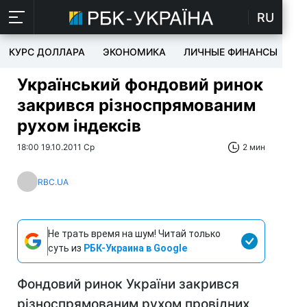
RU
КУРС ДОЛЛАРА
ЭКОНОМИКА
ЛИЧНЫЕ ФИНАНСЫ
T
Український фондовий ринок
закрився різноспрямованим
рухом індексів
18:00 19.10.2011 Ср
2 мин
RBC.UA
Не трать время на шум! Читай только
суть из
РБК-Украина в Google
Фондовий ринок України закрився
різноспрямованим рухом провідних