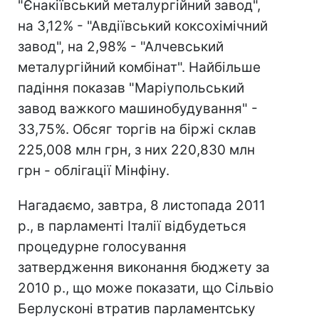
"Єнакіївський металургійний завод",
на 3,12% - "Авдіївський коксохімічний
завод", на 2,98% - "Алчевський
металургійний комбінат". Найбільше
падіння показав "Маріупольський
завод важкого машинобудування" -
33,75%. Обсяг торгів на біржі склав
225,008 млн грн, з них 220,830 млн
грн - облігації Мінфіну.
Нагадаємо, завтра, 8 листопада 2011
р., в парламенті Італії відбудеться
процедурне голосування
затвердження виконання бюджету за
2010 р., що може показати, що Сільвіо
Берлусконі втратив парламентську