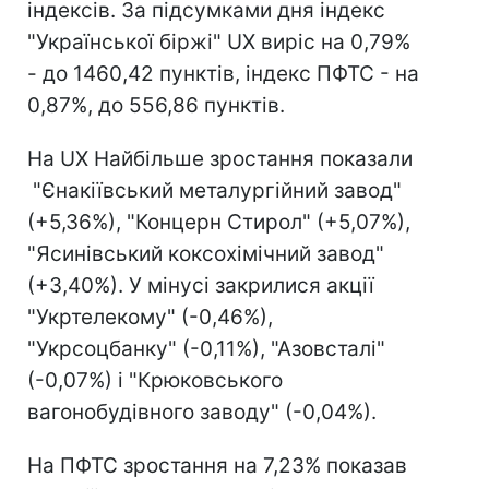
індексів. За підсумками дня індекс
"Української біржі" UX виріс на 0,79%
- до 1460,42 пунктів, індекс ПФТС - на
0,87%, до 556,86 пунктів.
На UX Найбільше зростання показали
"Єнакіївський металургійний завод"
(+5,36%), "Концерн Стирол" (+5,07%),
"Ясинівський коксохімічний завод"
(+3,40%). У мінусі закрилися акції
"Укртелекому" (-0,46%),
"Укрсоцбанку" (-0,11%), "Азовсталі"
(-0,07%) і "Крюковського
вагонобудівного заводу" (-0,04%).
На ПФТС зростання на 7,23% показав