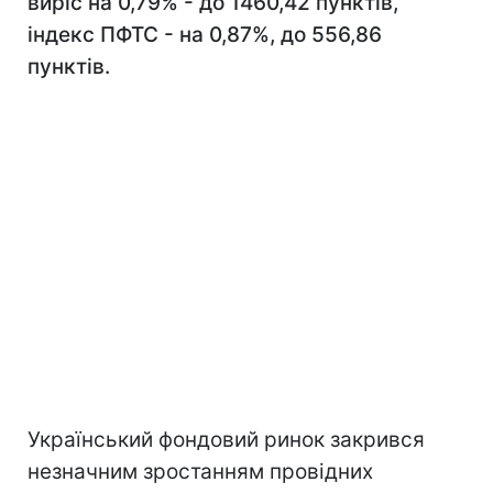
виріс на 0,79% - до 1460,42 пунктів,
індекс ПФТС - на 0,87%, до 556,86
пунктів.
Український фондовий ринок закрився
незначним зростанням провідних