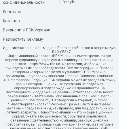
Lifestyle
конфиденциальности
Контакты
Команда
Вакансии в РБК-Украина
Разместить рекламу
Идентификатор онлайн-медиа в Реестре субъектов в сфере медиа
— R40-05347
Информационный портал «РБК-Украина» имеет трехязычную
версию (украинскую, русскую и английскую), главная страница
портала –
https://www.rbc.ua
. Фотографии, изображения
принадлежат их правообладателям. Все фотографии на Портале,
авторами которых являются журналисты РБК-Украина,
размещены на условиях лицензии Creative Commons Attribution
4.0 International. Редакция РБК-Украина может не разделять точку
зрения авторов. Оценочные суждения не подлежат
опровержению и подтверждению их правдивости. За
достоверность и содержание рекламы ответственность несет
рекламодатель. Материалы, обозначенные плашкой: "Пресс-
релизы", "Спецпроект", "Партнерский материал", "Promo",
"Благотворительность", "Резонанс" размещаются на правах
рекламы и предназначены, как правило, для лиц, достигших 21-
летнего возраста. «Новости компании» – это информационный
формат, охватывающий новости, события и объявления,
связанные с деятельностью компаний, базирующиеся на
прессрелизах, выпускаемых самими компаниями, и за которые
редакция не несет ответственности. Онлайн-медиа «РБК-