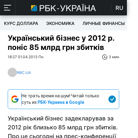
RU
КУРС ДОЛЛАРА
ЭКОНОМИКА
ЛИЧНЫЕ ФИНАНСЫ
T
Український бізнес у 2012 р.
поніс 85 млрд грн збитків
18:27 01.04.2013 Пн
3 мин
RBC.UA
Не трать время на шум! Читай только
суть из
РБК-Украина в Google
Український бізнес задекларував за
2012 рік близько 85 млрд грн збитків.
Про це сьогодні на прес-конференції