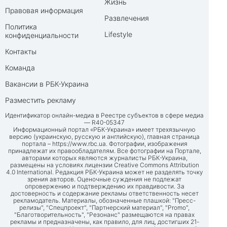
Жизнь
Правовая информация
Развлечения
Политика
Lifestyle
конфиденциальности
Контакты
Команда
Вакансии в РБК-Украина
Разместить рекламу
Идентификатор онлайн-медиа в Реестре субъектов в сфере медиа
— R40-05347
Информационный портал «РБК-Украина» имеет трехязычную
версию (украинскую, русскую и английскую), главная страница
портала –
https://www.rbc.ua
. Фотографии, изображения
принадлежат их правообладателям. Все фотографии на Портале,
авторами которых являются журналисты РБК-Украина,
размещены на условиях лицензии Creative Commons Attribution
4.0 International. Редакция РБК-Украина может не разделять точку
зрения авторов. Оценочные суждения не подлежат
опровержению и подтверждению их правдивости. За
достоверность и содержание рекламы ответственность несет
рекламодатель. Материалы, обозначенные плашкой: "Пресс-
релизы", "Спецпроект", "Партнерский материал", "Promo",
"Благотворительность", "Резонанс" размещаются на правах
рекламы и предназначены, как правило, для лиц, достигших 21-