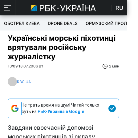
RU
ОБСТРЕЛ КИЕВА
DRONE DEALS
ОРМУЗСКИЙ ПРОЛИВ
Українські морські піхотинці
врятували російську
журналістку
13:09 18.07.2006 Вт
2 мин
RBC.UA
Не трать время на шум! Читай только
суть из
РБК-Украина в Google
Завдяки своєчасній допомозі
морських піхотинців зі складу