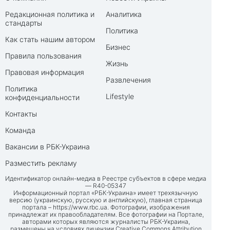
Редакционная политика и
Аналитика
стандарты
Политика
Как стать нашим автором
Бизнес
Правила пользования
Жизнь
Правовая информация
Развлечения
Политика
Lifestyle
конфиденциальности
Контакты
Команда
Вакансии в РБК-Украина
Разместить рекламу
Идентификатор онлайн-медиа в Реестре субъектов в сфере медиа
— R40-05347
Информационный портал «РБК-Украина» имеет трехязычную
версию (украинскую, русскую и английскую), главная страница
портала –
https://www.rbc.ua
. Фотографии, изображения
принадлежат их правообладателям. Все фотографии на Портале,
авторами которых являются журналисты РБК-Украина,
размещены на условиях лицензии Creative Commons Attribution