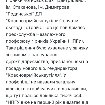
Гірники чотирьох шахт Центральної,
ім. Стаханова, ім. Димитрова,
"Родинської" ДП
"Красноармійськвугілля" почали
сьогодні страйк. Про це повідомляє
прес-служба Незалежного
профсоюзу гірників України (НПГУ).
Таке рішення було ухвалене у зв'язку
зі зривом фінансування
держпідприємства, призначенням на
посаду нового в.о. гендиректора
"Красноармійськвугілля". У
профспілці не назвали загальну
кількість страйкуючих, відзначивши,
що тут працює декілька тисяч осіб.
"НПГУ вже не перший рік вимагає від