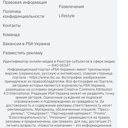
Правовая информация
Развлечения
Политика
Lifestyle
конфиденциальности
Контакты
Команда
Вакансии в РБК-Украина
Разместить рекламу
Идентификатор онлайн-медиа в Реестре субъектов в сфере медиа
— R40-05347
Информационный портал «РБК-Украина» имеет трехязычную
версию (украинскую, русскую и английскую), главная страница
портала –
https://www.rbc.ua
. Фотографии, изображения
принадлежат их правообладателям. Все фотографии на Портале,
авторами которых являются журналисты РБК-Украина,
размещены на условиях лицензии Creative Commons Attribution
4.0 International. Редакция РБК-Украина может не разделять точку
зрения авторов. Оценочные суждения не подлежат
опровержению и подтверждению их правдивости. За
достоверность и содержание рекламы ответственность несет
рекламодатель. Материалы, обозначенные плашкой: "Пресс-
релизы", "Спецпроект", "Партнерский материал", "Promo",
"Благотворительность", "Резонанс" размещаются на правах
рекламы и предназначены, как правило, для лиц, достигших 21-
летнего возраста. «Новости компании» – это информационный