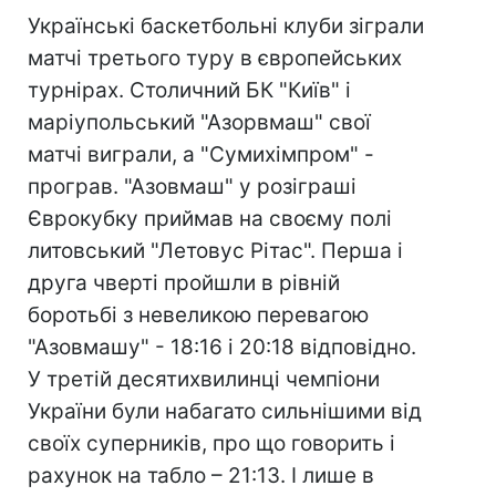
Українські баскетбольні клуби зіграли
матчі третього туру в європейських
турнірах. Столичний БК "Київ" і
маріупольський "Азорвмаш" свої
матчі виграли, а "Сумихімпром" -
програв. "Азовмаш" у розіграші
Єврокубку приймав на своєму полі
литовський "Летовус Рітас". Перша і
друга чверті пройшли в рівній
боротьбі з невеликою перевагою
"Азовмашу" - 18:16 і 20:18 відповідно.
У третій десятихвилинці чемпіони
України були набагато сильнішими від
своїх суперників, про що говорить і
рахунок на табло – 21:13. І лише в