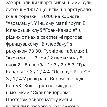
завершальній чверті сильнішими були
литовці – 19:17, що, втім, не врятувало
їх від поразки – 76:66 на користь
"Азовмашу". У іншому матчі групи Е
іспанський клуб "Гран-Канарія" в
рідних стінах в овертаймі програв
французькому "Віллербану" з
рахунком 78:80. Турнірна таблиця: 1.
"Азовмаш" – 3 гри / 2 перемоги / 5
очок 2. "Віллербан" - 3 / 2 / 5 3. "Гран-
Канарія" - 3 / 1 / 4 4. "Летовус Рітас" -
3 / 1 / 4 У розіграші Єврочеллендж
Кап БК "Київ" грав на виїзді з
німецьким "Скайлайнерсом".
Протягом всього матчу кияни
володіли перевагою і заслужено