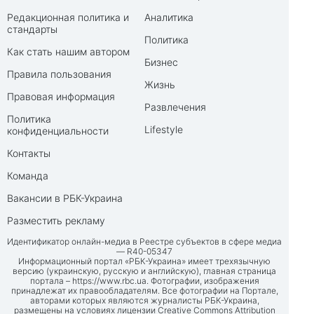
Редакционная политика и
Аналитика
стандарты
Политика
Как стать нашим автором
Бизнес
Правила пользования
Жизнь
Правовая информация
Развлечения
Политика
Lifestyle
конфиденциальности
Контакты
Команда
Вакансии в РБК-Украина
Разместить рекламу
Идентификатор онлайн-медиа в Реестре субъектов в сфере медиа
— R40-05347
Информационный портал «РБК-Украина» имеет трехязычную
версию (украинскую, русскую и английскую), главная страница
портала –
https://www.rbc.ua
. Фотографии, изображения
принадлежат их правообладателям. Все фотографии на Портале,
авторами которых являются журналисты РБК-Украина,
размещены на условиях лицензии Creative Commons Attribution