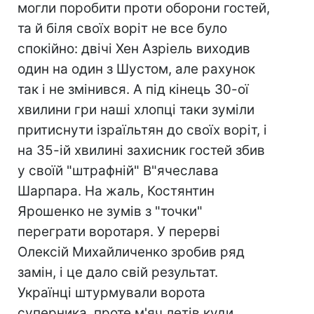
могли поробити проти оборони гостей,
та й біля своїх воріт не все було
спокійно: двічі Хен Азріель виходив
один на один з Шустом, але рахунок
так і не змінився. А під кінець 30-ої
хвилини гри наші хлопці таки зуміли
притиснути ізраїльтян до своїх воріт, і
на 35-ій хвилині захисник гостей збив
у своїй "штрафній" В"ячеслава
Шарпара. На жаль, Костянтин
Ярошенко не зумів з "точки"
переграти воротаря. У перерві
Олексій Михайличенко зробив ряд
замін, і це дало свій результат.
Українці штурмували ворота
суперника, проте м'яч летів куди