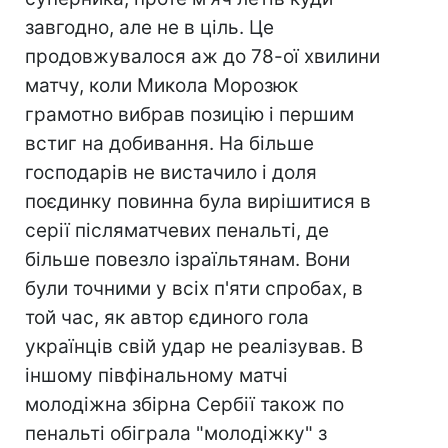
завгодно, але не в ціль. Це
продовжувалося аж до 78-ої хвилини
матчу, коли Микола Морозюк
грамотно вибрав позицію і першим
встиг на добивання. На більше
господарів не вистачило і доля
поєдинку повинна була вирішитися в
серії післяматчевих пенальті, де
більше повезло ізраїльтянам. Вони
були точними у всіх п'яти спробах, в
той час, як автор єдиного гола
українців свій удар не реалізував. В
іншому півфінальному матчі
молодіжна збірна Сербії також по
пенальті обіграла "молодіжку" з