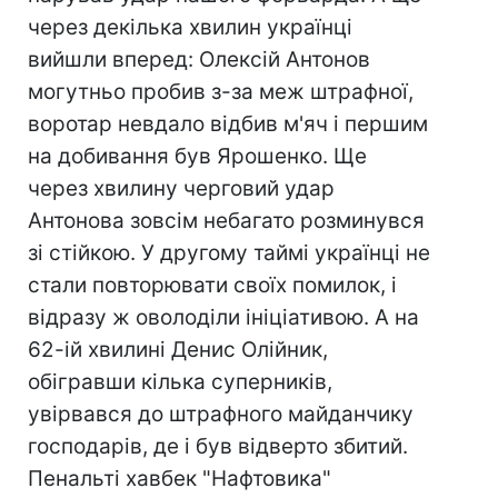
через декілька хвилин українці
вийшли вперед: Олексій Антонов
могутньо пробив з-за меж штрафної,
воротар невдало відбив м'яч і першим
на добивання був Ярошенко. Ще
через хвилину черговий удар
Антонова зовсім небагато розминувся
зі стійкою. У другому таймі українці не
стали повторювати своїх помилок, і
відразу ж оволоділи ініціативою. А на
62-ій хвилині Денис Олійник,
обігравши кілька суперників,
увірвався до штрафного майданчику
господарів, де і був відверто збитий.
Пенальті хавбек "Нафтовика"