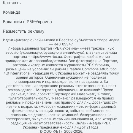
Контакты
Команда
Вакансии в РБК-Украина
Разместить рекламу
Идентификатор онлайн-медиа в Реестре субъектов в сфере медиа
— R40-05347
Информационный портал «РБК-Украина» имеет трехязычную
версию (украинскую, русскую и английскую), главная страница
портала –
https://www.rbc.ua
. Фотографии, изображения
принадлежат их правообладателям. Все фотографии на Портале,
авторами которых являются журналисты РБК-Украина,
размещены на условиях лицензии Creative Commons Attribution
4.0 International. Редакция РБК-Украина может не разделять точку
зрения авторов. Оценочные суждения не подлежат
опровержению и подтверждению их правдивости. За
достоверность и содержание рекламы ответственность несет
рекламодатель. Материалы, обозначенные плашкой: "Пресс-
релизы", "Спецпроект", "Партнерский материал", "Promo",
"Благотворительность", "Резонанс" размещаются на правах
рекламы и предназначены, как правило, для лиц, достигших 21-
летнего возраста. «Новости компании» – это информационный
формат, охватывающий новости, события и объявления,
связанные с деятельностью компаний, базирующиеся на
прессрелизах, выпускаемых самими компаниями, и за которые
редакция не несет ответственности. Онлайн-медиа «РБК-
Украина» предназначено для лиц от 21 года.
© ООО «УБТ», 2006-2026.