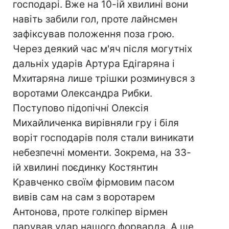
господарі. Вже на 10-ій хвилині вони
навіть забили гол, проте лайнсмен
зафіксував положення поза грою.
Через деякий час м'яч після могутніх
дальніх ударів Артура Едігаряна і
Мхитаряна лише трішки розминувся з
воротами Олександра Рибки.
Поступово підопічні Олексія
Михайличенка вирівняли гру і біля
воріт господарів поля стали виникати
небезпечні моменти. Зокрема, на 33-
ій хвилині поєдинку Костянтин
Кравченко своїм фірмовим пасом
вивів сам на сам з воротарем
Антонова, проте голкіпер вірмен
парував удар нашого форварда. А ще