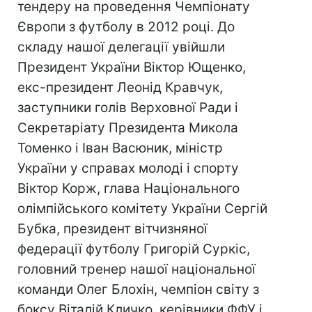
тендеру на проведення Чемпіонату
Європи з футболу в 2012 році. До
складу нашої делегації увійшли
Президент України Віктор Ющенко,
екс-президент Леонід Кравчук,
заступники голів Верховної Ради і
Секретаріату Президента Микола
Томенко і Іван Васюник, міністр
України у справах молоді і спорту
Віктор Корж, глава Національного
олімпійського комітету України Сергій
Бубка, президент вітчизняної
федерації футболу Григорій Суркіс,
головний тренер нашої національної
команди Олег Блохін, чемпіон світу з
боксу Віталій Кличко, керівники ФФУ і