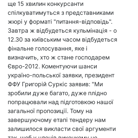
ще 15 хвилин конкурсанти
спілкуватимуться з представниками
жюрі у форматі "питання-відповідь".
Завтра ж відбудеться кульмінація - о
12.30 за київським часом відбудеться
фінальне голосування, яке і
визначить, хто ж стане господарем
Євро-2012. Коментуючи шанси
україно-польської заявки, президент
ФФУ Григорій Суркіс заявив: "Ми
зробили дуже багато, дуже плідно
попрацювали над підготовкою нашої
загальної пропозиції. Тому на
завершуючому етапі тендеру нам
залишилося викласти свої аргументи
так, щоб у членів виконкому не