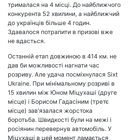
трималася на 4 місці. До найближчого
конкурента 52 хвилини, а найближчий
до українців більше 4 годин.
Здавалося потрапити в призові вже
не вдасться.
Останній етап довжиною в 414 км. не
дав би можливості нагнати час
розриву. Але удача посміхнулася Sixt
Ukraine. При мінімальному розриві в
15 хвилин між Юном Міцухаші (друге
місце) і Борисом Гадасіним (третє
місце) зав'язалася жорстока
боротьба. Швидкості були на межі і
росіянин перевернув автомобіль. У
Міцухаші в цей момент ламається