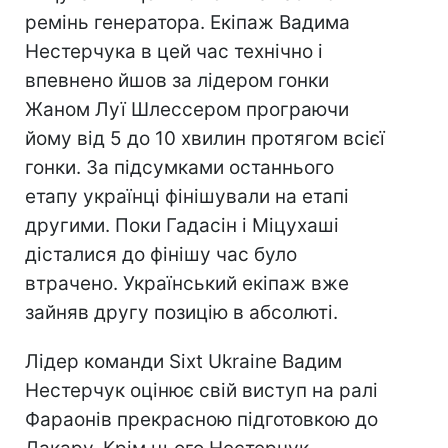
ремінь генератора. Екіпаж Вадима
Нестерчука в цей час технічно і
впевнено йшов за лідером гонки
Жаном Луї Шлессером програючи
йому від 5 до 10 хвилин протягом всієї
гонки. За підсумками останнього
етапу українці фінішували на етапі
другими. Поки Гадасін і Міцухаші
дісталися до фінішу час було
втрачено. Український екіпаж вже
зайняв другу позицію в абсолюті.
Лідер команди Sixt Ukraine Вадим
Нестерчук оцінює свій виступ на ралі
Фараонів прекрасною підготовкою до