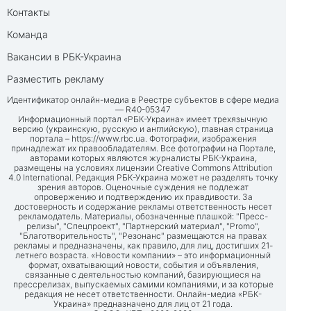
Контакты
Команда
Вакансии в РБК-Украина
Разместить рекламу
Идентификатор онлайн-медиа в Реестре субъектов в сфере медиа
— R40-05347
Информационный портал «РБК-Украина» имеет трехязычную
версию (украинскую, русскую и английскую), главная страница
портала –
https://www.rbc.ua
. Фотографии, изображения
принадлежат их правообладателям. Все фотографии на Портале,
авторами которых являются журналисты РБК-Украина,
размещены на условиях лицензии Creative Commons Attribution
4.0 International. Редакция РБК-Украина может не разделять точку
зрения авторов. Оценочные суждения не подлежат
опровержению и подтверждению их правдивости. За
достоверность и содержание рекламы ответственность несет
рекламодатель. Материалы, обозначенные плашкой: "Пресс-
релизы", "Спецпроект", "Партнерский материал", "Promo",
"Благотворительность", "Резонанс" размещаются на правах
рекламы и предназначены, как правило, для лиц, достигших 21-
летнего возраста. «Новости компании» – это информационный
формат, охватывающий новости, события и объявления,
связанные с деятельностью компаний, базирующиеся на
прессрелизах, выпускаемых самими компаниями, и за которые
редакция не несет ответственности. Онлайн-медиа «РБК-
Украина» предназначено для лиц от 21 года.