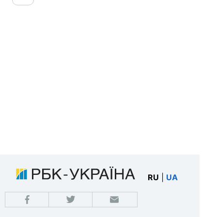
RU
|
UA