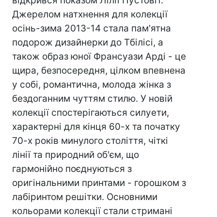
відкрився показом Лілії Пустовіт.
Джерелом натхнення для колекції
осінь-зима 2013-14 стала пам'ятна
подорож дизайнерки до Тбілісі, а
також образ юної Франсуази Арді - це
щира, безпосередня, цілком впевнена
у собі, романтична, молода жінка з
бездоганним чуттям стилю. У новій
колекції спостерігаються силуети,
характерні для кінця 60-х та початку
70-х років минулого століття, чіткі
лінії та природний об'єм, що
гармонійно поєднуються з
оригінальними принтами - горошком з
лабіринтом решітки. Основними
кольорами колекції стали стримані