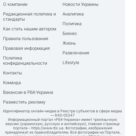
О компании
Новости Украины
Редакционная политика и
Аналитика
стандарты
Политика
Как стать нашим автором
Бизнес
Правила пользования
Жизнь
Правовая информация
Развлечения
Политика
Lifestyle
конфиденциальности
Контакты
Команда
Вакансии в РБК-Украина
Разместить рекламу
Идентификатор онлайн-медиа в Реестре субъектов в сфере медиа
— R40-05347
Информационный портал «РБК-Украина» имеет трехязычную
версию (украинскую, русскую и английскую), главная страница
портала –
https://www.rbc.ua
. Фотографии, изображения
принадлежат их правообладателям. Все фотографии на Портале,