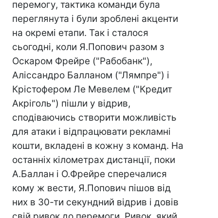
перемогу, тактика команди була
переглянута і були зроблені акценти
на окремі етапи. Так і сталося
сьогодні, коли Я.Попович разом з
Оскаром Фрейре ("Рабобанк"),
Аліссандро Балланом ("Лямпре") і
Крістофером Ле Мевелем ("Кредит
Акріголь") пішли у відрив,
сподіваючись створити можливість
для атаки і відпрацювати рекламні
кошти, вкладені в кожну з команд. На
останніх кілометрах дистанції, поки
А.Баллан і О.Фрейре сперечалися
кому ж вести, Я.Попович пішов від
них в 30-ти секундний відрив і довів
свій ривок до перемоги. Ривок, який