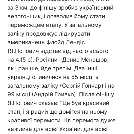
за 3 км. до фінішу зробив український
велогонщик, і дозволив йому стати
переможцем етапу. У загальному
заліку продовжує лідирувати
американець Флойд Лендіс
(Я.Попович відстає від нього всього
на 4.15 с). Росіянин Денис Мєньшов,
як і раніше, йде третім. Два інші
українці опинилися на 55 місці в
загальному заліку (Сергій Гончар) і на
99 місці (Андрій Гривко). Після фінішу
Я.Попович сказав: "Це був красивий
етап, і я радий що домігся на ньому
красивої перемоги. Ця перемога дуже
важлива для всієї України, для всієї