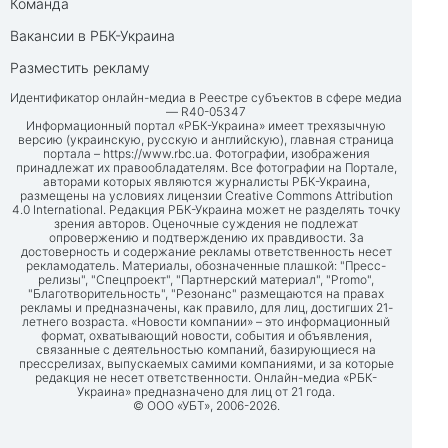
Команда
Вакансии в РБК-Украина
Разместить рекламу
Идентификатор онлайн-медиа в Реестре субъектов в сфере медиа
— R40-05347
Информационный портал «РБК-Украина» имеет трехязычную
версию (украинскую, русскую и английскую), главная страница
портала –
https://www.rbc.ua
. Фотографии, изображения
принадлежат их правообладателям. Все фотографии на Портале,
авторами которых являются журналисты РБК-Украина,
размещены на условиях лицензии Creative Commons Attribution
4.0 International. Редакция РБК-Украина может не разделять точку
зрения авторов. Оценочные суждения не подлежат
опровержению и подтверждению их правдивости. За
достоверность и содержание рекламы ответственность несет
рекламодатель. Материалы, обозначенные плашкой: "Пресс-
релизы", "Спецпроект", "Партнерский материал", "Promo",
"Благотворительность", "Резонанс" размещаются на правах
рекламы и предназначены, как правило, для лиц, достигших 21-
летнего возраста. «Новости компании» – это информационный
формат, охватывающий новости, события и объявления,
связанные с деятельностью компаний, базирующиеся на
прессрелизах, выпускаемых самими компаниями, и за которые
редакция не несет ответственности. Онлайн-медиа «РБК-
Украина» предназначено для лиц от 21 года.
© ООО «УБТ», 2006-2026.