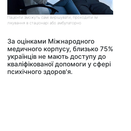
Пацієнти зможуть самі вирішувати, проходити їм
лікування в стаціонарі або амбулаторно
За оцінками Міжнародного
медичного корпусу, близько 75%
українців не мають доступу до
кваліфікованої допомоги у сфері
психічного здоров'я.