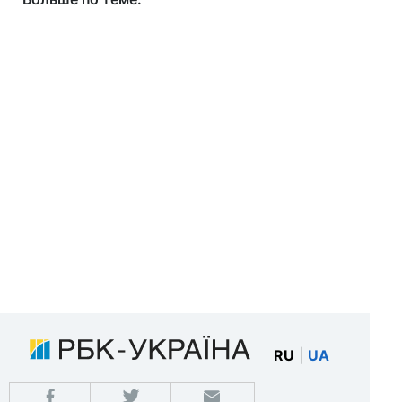
RU
|
UA