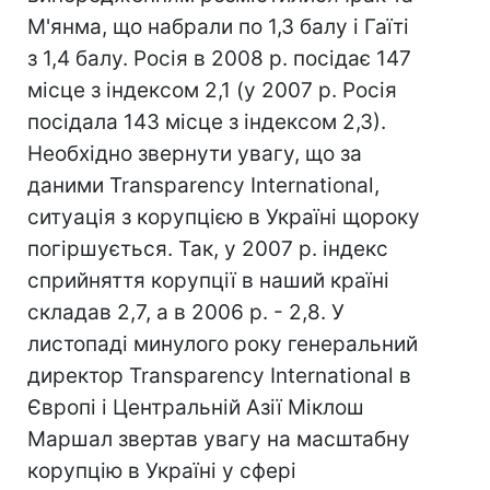
М'янма, що набрали по 1,3 балу і Гаїті
з 1,4 балу. Росія в 2008 р. посідає 147
місце з індексом 2,1 (у 2007 р. Росія
посідала 143 місце з індексом 2,3).
Необхідно звернути увагу, що за
даними Transparency International,
ситуація з корупцією в Україні щороку
погіршується. Так, у 2007 р. індекс
сприйняття корупції в наший країні
складав 2,7, а в 2006 р. - 2,8. У
листопаді минулого року генеральний
директор Transparency International в
Європі і Центральній Азії Міклош
Маршал звертав увагу на масштабну
корупцію в Україні у сфері