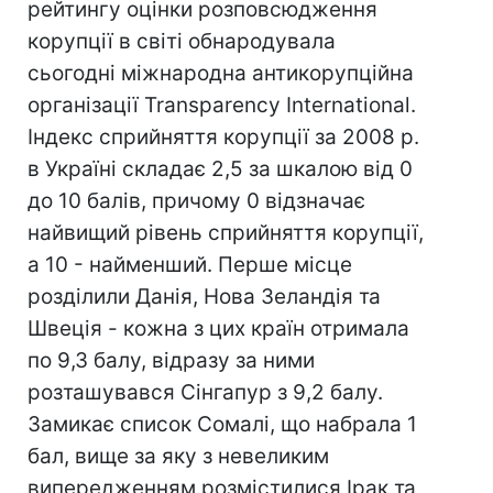
рейтингу оцінки розповсюдження
корупції в світі обнародувала
сьогодні міжнародна антикорупційна
організації Transparency International.
Індекс сприйняття корупції за 2008 р.
в Україні складає 2,5 за шкалою від 0
до 10 балів, причому 0 відзначає
найвищий рівень сприйняття корупції,
а 10 - найменший. Перше місце
розділили Данія, Нова Зеландія та
Швеція - кожна з цих країн отримала
по 9,3 балу, відразу за ними
розташувався Сінгапур з 9,2 балу.
Замикає список Сомалі, що набрала 1
бал, вище за яку з невеликим
випередженням розмістилися Ірак та