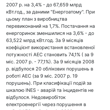
2007 р. на 3,4% - до 67,659 млрд
кВт.год., за даними "Енергоатому". При
цьому план з виробництва
перевиконаний на 1,7%. Постачання на
енергоринок зменшилися на 3,6% - до
63,522 млрд кВт.год. За 9 місяців
коефіцієнт використання встановленої
потужності АЕС становить 74,1% ( за 9
міс. 2007 р. - 77,1%). За 9 місяців 2008
р. відбулося 20 облікових порушень в
роботі АЕС (за 9 міс. 2007 р. 19
порушень). При класифікації подій за
шкалою INES - аварій та інцидентів не
відбулося. Недовиробіток
електроенергії через порушення в