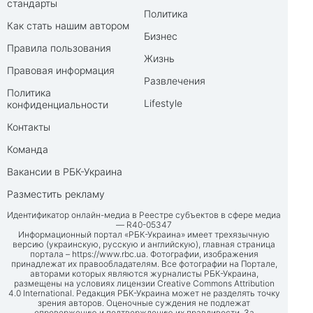
стандарты
Политика
Как стать нашим автором
Бизнес
Правила пользования
Жизнь
Правовая информация
Развлечения
Политика
Lifestyle
конфиденциальности
Контакты
Команда
Вакансии в РБК-Украина
Разместить рекламу
Идентификатор онлайн-медиа в Реестре субъектов в сфере медиа
— R40-05347
Информационный портал «РБК-Украина» имеет трехязычную
версию (украинскую, русскую и английскую), главная страница
портала –
https://www.rbc.ua
. Фотографии, изображения
принадлежат их правообладателям. Все фотографии на Портале,
авторами которых являются журналисты РБК-Украина,
размещены на условиях лицензии Creative Commons Attribution
4.0 International. Редакция РБК-Украина может не разделять точку
зрения авторов. Оценочные суждения не подлежат
опровержению и подтверждению их правдивости. За