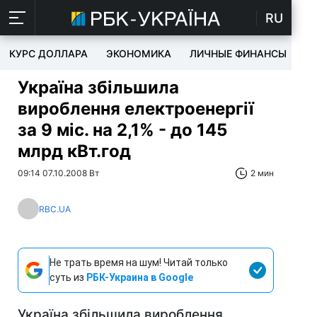
RU
КУРС ДОЛЛАРА
ЭКОНОМИКА
ЛИЧНЫЕ ФИНАНСЫ
T
Україна збільшила
вироблення електроенергії
за 9 міс. на 2,1% - до 145
млрд кВт.год
09:14 07.10.2008 Вт
2 мин
RBC.UA
Не трать время на шум! Читай только
суть из
РБК-Украина в Google
Україна збільшила вироблення