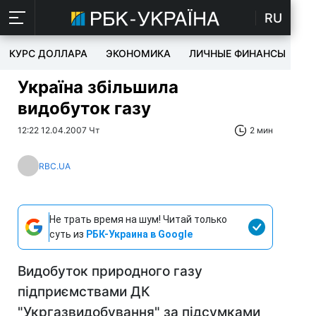
RU
КУРС ДОЛЛАРА
ЭКОНОМИКА
ЛИЧНЫЕ ФИНАНСЫ
T
Україна збільшила
видобуток газу
12:22 12.04.2007 Чт
2 мин
RBC.UA
Не трать время на шум! Читай только
суть из
РБК-Украина в Google
Видобуток природного газу
підприємствами ДК
"Укргазвидобування" за підсумками