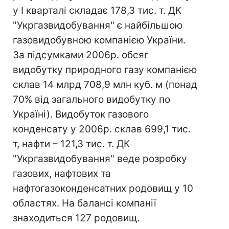
у I кварталі складає 178,3 тис. т. ДК
"Укргазвидобування" є найбільшою
газовидобувною компанією України.
За підсумками 2006р. обсяг
видобутку природного газу компанією
склав 14 млрд 708,9 млн куб. м (понад
70% від загального видобутку по
Україні). Видобуток газового
конденсату у 2006р. склав 699,1 тис.
т, нафти – 121,3 тис. т. ДК
"Укргазвидобування" веде розробку
газових, нафтових та
нафтогазоконденсатних родовищ у 10
областях. На балансі компанії
знаходиться 127 родовищ.