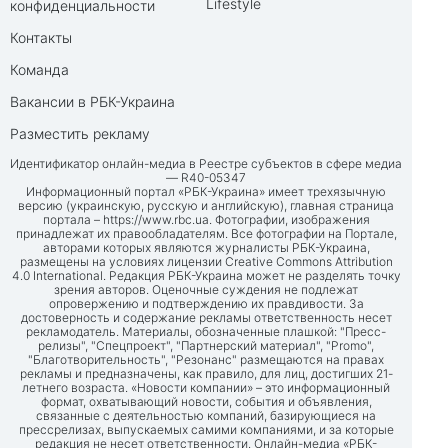
Lifestyle
конфиденциальности
Контакты
Команда
Вакансии в РБК-Украина
Разместить рекламу
Идентификатор онлайн-медиа в Реестре субъектов в сфере медиа
— R40-05347
Информационный портал «РБК-Украина» имеет трехязычную
версию (украинскую, русскую и английскую), главная страница
портала –
https://www.rbc.ua
. Фотографии, изображения
принадлежат их правообладателям. Все фотографии на Портале,
авторами которых являются журналисты РБК-Украина,
размещены на условиях лицензии Creative Commons Attribution
4.0 International. Редакция РБК-Украина может не разделять точку
зрения авторов. Оценочные суждения не подлежат
опровержению и подтверждению их правдивости. За
достоверность и содержание рекламы ответственность несет
рекламодатель. Материалы, обозначенные плашкой: "Пресс-
релизы", "Спецпроект", "Партнерский материал", "Promo",
"Благотворительность", "Резонанс" размещаются на правах
рекламы и предназначены, как правило, для лиц, достигших 21-
летнего возраста. «Новости компании» – это информационный
формат, охватывающий новости, события и объявления,
связанные с деятельностью компаний, базирующиеся на
прессрелизах, выпускаемых самими компаниями, и за которые
редакция не несет ответственности. Онлайн-медиа «РБК-