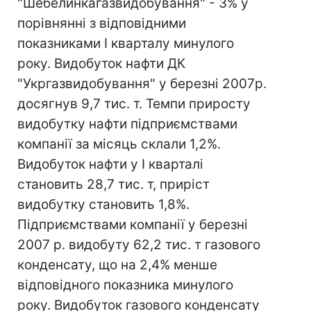
"Шебелинкагазвидобування" - 3% у
порівнянні з відповідними
показниками І кварталу минулого
року. Видобуток нафти ДК
"Укргазвидобування" у березні 2007р.
досягнув 9,7 тис. т. Темпи приросту
видобутку нафти підприємствами
компанії за місяць склали 1,2%.
Видобуток нафти у I кварталі
становить 28,7 тис. т, приріст
видобутку становить 1,8%.
Підприємствами компанії у березні
2007 р. видобуту 62,2 тис. т газового
конденсату, що на 2,4% менше
відповідного показника минулого
року. Видобуток газового конденсату