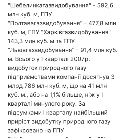
"Шебелинкагазвидобування" - 592,6
млн куб. м, ГПУ
"Полтавагазвидобування" - 477,8 млн
куб. м, ГПУ "Харківгазвидобування" -
143,3 млн куб. м та ГПУ
"Львівгазвидобування" - 91,4 млн куб.
м. Всього у I кварталі 2007р.
видобуток природного газу
підприємствами компанії досягнув 3
млрд 786 млн куб. м, що на 41 млн
куб. м., або на 1,1% більше, ніж у І
кварталі минулого року. За
підсумками І кварталу найбільший
приріст видобутку природного газу
зафіксовано на ГПУ