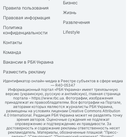
Бизнес
Правила пользования
Жизнь
Правовая информация
Развлечения
Политика
Lifestyle
конфиденциальности
Контакты
Команда
Вакансии в РБК-Украина
Разместить рекламу
Идентификатор онлайн-медиа в Реестре субъектов в сфере медиа
— R40-05347
Информационный портал «РБК-Украина» имеет трехязычную
версию (украинскую, русскую и английскую), главная страница
портала –
https://www.rbc.ua
. Фотографии, изображения
принадлежат их правообладателям. Все фотографии на Портале,
авторами которых являются журналисты РБК-Украина,
размещены на условиях лицензии Creative Commons Attribution
4.0 International. Редакция РБК-Украина может не разделять точку
зрения авторов. Оценочные суждения не подлежат
опровержению и подтверждению их правдивости. За
достоверность и содержание рекламы ответственность несет
рекламодатель. Материалы, обозначенные плашкой: "Пресс-
релизы", "Спецпроект", "Партнерский материал", "Promo",