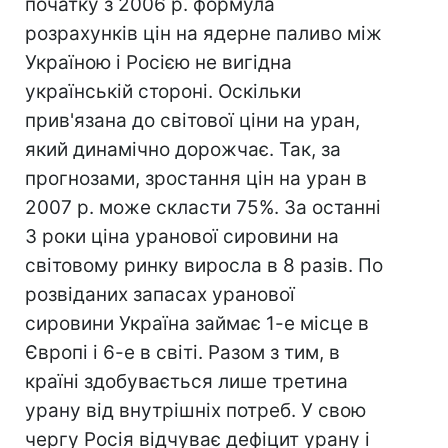
початку з 2006 р. формула
розрахунків цін на ядерне паливо між
Україною і Росією не вигідна
українській стороні. Оскільки
прив'язана до світової ціни на уран,
який динамічно дорожчає. Так, за
прогнозами, зростання цін на уран в
2007 р. може скласти 75%. За останні
3 роки ціна уранової сировини на
світовому ринку виросла в 8 разів. По
розвіданих запасах уранової
сировини Україна займає 1-е місце в
Європі і 6-е в світі. Разом з тим, в
країні здобувається лише третина
урану від внутрішніх потреб. У свою
чергу Росія відчуває дефіцит урану і