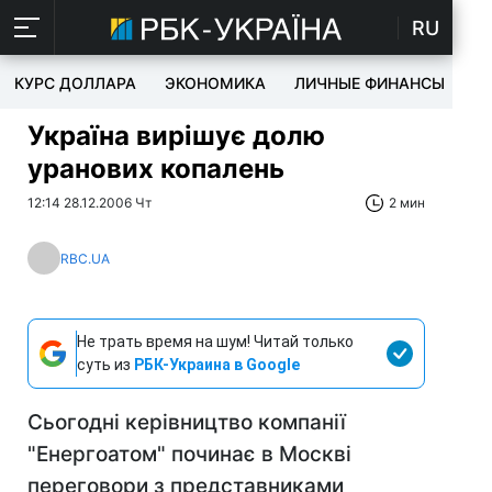
RU
КУРС ДОЛЛАРА
ЭКОНОМИКА
ЛИЧНЫЕ ФИНАНСЫ
T
Україна вирішує долю
уранових копалень
12:14 28.12.2006 Чт
2 мин
RBC.UA
Не трать время на шум! Читай только
суть из
РБК-Украина в Google
Сьогодні керівництво компанії
"Енергоатом" починає в Москві
переговори з представниками