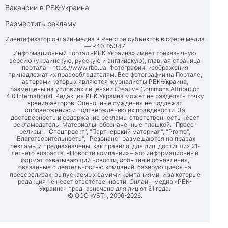
Вакансии в РБК-Украина
Разместить рекламу
Идентификатор онлайн-медиа в Реестре субъектов в сфере медиа
— R40-05347
Информационный портал «РБК-Украина» имеет трехязычную
версию (украинскую, русскую и английскую), главная страница
портала –
https://www.rbc.ua
. Фотографии, изображения
принадлежат их правообладателям. Все фотографии на Портале,
авторами которых являются журналисты РБК-Украина,
размещены на условиях лицензии Creative Commons Attribution
4.0 International. Редакция РБК-Украина может не разделять точку
зрения авторов. Оценочные суждения не подлежат
опровержению и подтверждению их правдивости. За
достоверность и содержание рекламы ответственность несет
рекламодатель. Материалы, обозначенные плашкой: "Пресс-
релизы", "Спецпроект", "Партнерский материал", "Promo",
"Благотворительность", "Резонанс" размещаются на правах
рекламы и предназначены, как правило, для лиц, достигших 21-
летнего возраста. «Новости компании» – это информационный
формат, охватывающий новости, события и объявления,
связанные с деятельностью компаний, базирующиеся на
прессрелизах, выпускаемых самими компаниями, и за которые
редакция не несет ответственности. Онлайн-медиа «РБК-
Украина» предназначено для лиц от 21 года.
© ООО «УБТ», 2006-2026.