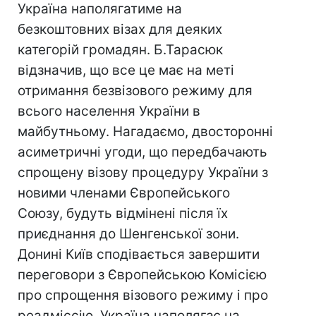
Україна наполягатиме на
безкоштовних візах для деяких
категорій громадян. Б.Тарасюк
відзначив, що все це має на меті
отримання безвізового режиму для
всього населення України в
майбутньому. Нагадаємо, двосторонні
асиметричні угоди, що передбачають
спрощену візову процедуру України з
новими членами Європейського
Союзу, будуть відмінені після їх
приєднання до Шенгенської зони.
Донині Київ сподівається завершити
переговори з Європейською Комісією
про спрощення візового режиму і про
реадміссію. Україна наполягає на