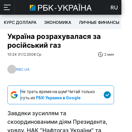
RU
КУРС ДОЛЛАРА
ЭКОНОМИКА
ЛИЧНЫЕ ФИНАНСЫ
T
Україна розрахувалася за
російський газ
10:24 31.12.2008 Ср
2 мин
RBC.UA
Не трать время на шум! Читай только
суть из
РБК-Украина в Google
Завдяки зусиллям та
скоординованими діям Президента,
уряду, НАК "Нафтогаз України" та