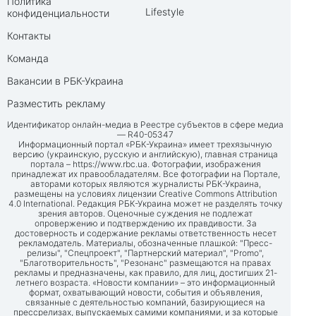
Политика
Lifestyle
конфиденциальности
Контакты
Команда
Вакансии в РБК-Украина
Разместить рекламу
Идентификатор онлайн-медиа в Реестре субъектов в сфере медиа
— R40-05347
Информационный портал «РБК-Украина» имеет трехязычную
версию (украинскую, русскую и английскую), главная страница
портала –
https://www.rbc.ua
. Фотографии, изображения
принадлежат их правообладателям. Все фотографии на Портале,
авторами которых являются журналисты РБК-Украина,
размещены на условиях лицензии Creative Commons Attribution
4.0 International. Редакция РБК-Украина может не разделять точку
зрения авторов. Оценочные суждения не подлежат
опровержению и подтверждению их правдивости. За
достоверность и содержание рекламы ответственность несет
рекламодатель. Материалы, обозначенные плашкой: "Пресс-
релизы", "Спецпроект", "Партнерский материал", "Promo",
"Благотворительность", "Резонанс" размещаются на правах
рекламы и предназначены, как правило, для лиц, достигших 21-
летнего возраста. «Новости компании» – это информационный
формат, охватывающий новости, события и объявления,
связанные с деятельностью компаний, базирующиеся на
прессрелизах, выпускаемых самими компаниями, и за которые