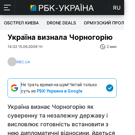
RU
ОБСТРЕЛ КИЕВА
DRONE DEALS
ОРМУЗСКИЙ ПРОЛИВ
Україна визнала Чорногорію
14:32 15.06.2006 Чт
2 мин
RBC.UA
Не трать время на шум! Читай только
суть из
РБК-Украина в Google
Україна визнає Чорногорію як
суверенну та незалежну державу і
висловлює готовність встановити з
нею дипломатичні відносини, йдеться