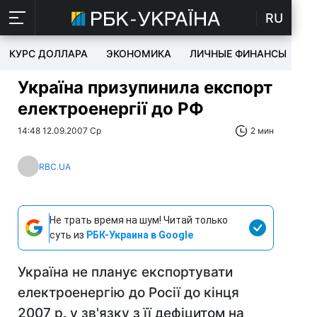
RU
КУРС ДОЛЛАРА
ЭКОНОМИКА
ЛИЧНЫЕ ФИНАНСЫ
T
Україна призупинила експорт
електроенергії до РФ
14:48 12.09.2007 Ср
2 мин
RBC.UA
Не трать время на шум! Читай только
суть из
РБК-Украина в Google
Україна не планує експортувати
електроенергію до Росії до кінця
2007 р. у зв'язку з її дефіцитом на