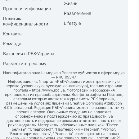
Жизнь
Правовая информация
Развлечения
Политика
Lifestyle
конфиденциальности
Контакты
Команда
Вакансии в РБК-Украина
Разместить рекламу
Идентификатор онлайн-медиа в Реестре субъектов в сфере медиа
— R40-05347
Информационный портал «РБК-Украина» имеет трехязычную
версию (украинскую, русскую и английскую), главная страница
портала –
https://www.rbc.ua
. Фотографии, изображения
принадлежат их правообладателям. Все фотографии на Портале,
авторами которых являются журналисты РБК-Украина,
размещены на условиях лицензии Creative Commons Attribution
4.0 International. Редакция РБК-Украина может не разделять точку
зрения авторов. Оценочные суждения не подлежат
опровержению и подтверждению их правдивости. За
достоверность и содержание рекламы ответственность несет
рекламодатель. Материалы, обозначенные плашкой: "Пресс-
релизы", "Спецпроект", "Партнерский материал", "Promo",
"Благотворительность", "Резонанс" размещаются на правах
рекламы и предназначены, как правило, для лиц, достигших 21-