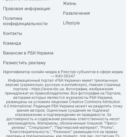
Жизнь
Правовая информация
Развлечения
Политика
Lifestyle
конфиденциальности
Контакты
Команда
Вакансии в РБК-Украина
Разместить рекламу
Идентификатор онлайн-медиа в Реестре субъектов в сфере медиа
— R40-05347
Информационный портал «РБК-Украина» имеет трехязычную
версию (украинскую, русскую и английскую), главная страница
портала –
https://www.rbc.ua
. Фотографии, изображения
принадлежат их правообладателям. Все фотографии на Портале,
авторами которых являются журналисты РБК-Украина,
размещены на условиях лицензии Creative Commons Attribution
4.0 International. Редакция РБК-Украина может не разделять точку
зрения авторов. Оценочные суждения не подлежат
опровержению и подтверждению их правдивости. За
достоверность и содержание рекламы ответственность несет
рекламодатель. Материалы, обозначенные плашкой: "Пресс-
релизы", "Спецпроект", "Партнерский материал", "Promo",
"Благотворительность", "Резонанс" размещаются на правах
рекламы и предназначены, как правило, для лиц, достигших 21-