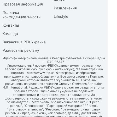
Правовая информация
Развлечения
Политика
Lifestyle
конфиденциальности
Контакты
Команда
Вакансии в РБК-Украина
Разместить рекламу
Идентификатор онлайн-медиа в Реестре субъектов в сфере медиа
— R40-05347
Информационный портал «РБК-Украина» имеет трехязычную
версию (украинскую, русскую и английскую), главная страница
портала –
https://www.rbc.ua
. Фотографии, изображения
принадлежат их правообладателям. Все фотографии на Портале,
авторами которых являются журналисты РБК-Украина,
размещены на условиях лицензии Creative Commons Attribution
4.0 International. Редакция РБК-Украина может не разделять точку
зрения авторов. Оценочные суждения не подлежат
опровержению и подтверждению их правдивости. За
достоверность и содержание рекламы ответственность несет
рекламодатель. Материалы, обозначенные плашкой: "Пресс-
релизы", "Спецпроект", "Партнерский материал", "Promo",
"Благотворительность", "Резонанс" размещаются на правах
рекламы и предназначены, как правило, для лиц, достигших 21-
летнего возраста. «Новости компании» – это информационный