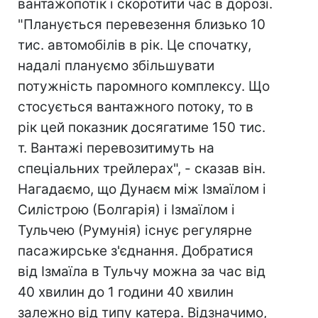
вантажопотік і скоротити час в дорозі.
"Планується перевезення близько 10
тис. автомобілів в рік. Це спочатку,
надалі плануємо збільшувати
потужність паромного комплексу. Що
стосується вантажного потоку, то в
рік цей показник досягатиме 150 тис.
т. Вантажі перевозитимуть на
спеціальних трейлерах", - сказав він.
Нагадаємо, що Дунаєм між Ізмаїлом і
Силістрою (Болгарія) і Ізмаїлом і
Тульчею (Румунія) існує регулярне
пасажирське з'єднання. Добратися
від Ізмаїла в Тульчу можна за час від
40 хвилин до 1 години 40 хвилин
залежно від типу катера. Відзначимо,