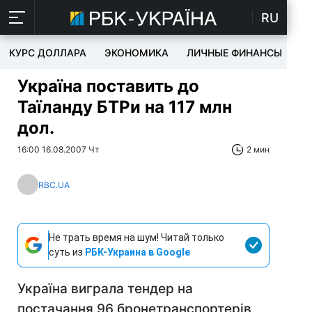
RU
КУРС ДОЛЛАРА
ЭКОНОМИКА
ЛИЧНЫЕ ФИНАНСЫ
T
Україна поставить до
Таїланду БТРи на 117 млн
дол.
16:00 16.08.2007 Чт
2 мин
RBC.UA
Не трать время на шум! Читай только
суть из
РБК-Украина в Google
Україна виграла тендер на
постачання 96 бронетранспортерів