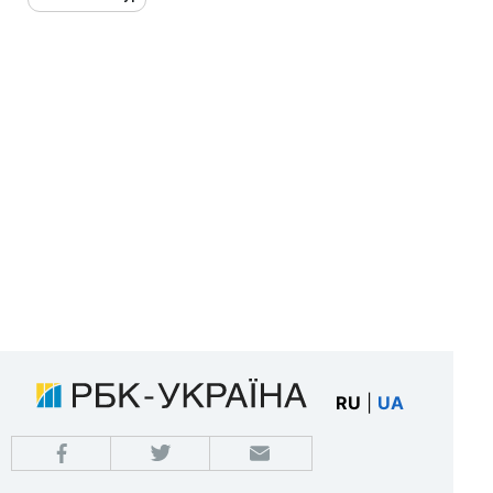
RU
|
UA