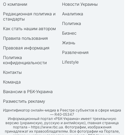
О компании
Новости Украины
Редакционная политика и
Аналитика
стандарты
Политика
Как стать нашим автором
Бизнес
Правила пользования
Жизнь
Правовая информация
Развлечения
Политика
Lifestyle
конфиденциальности
Контакты
Команда
Вакансии в РБК-Украина
Разместить рекламу
Идентификатор онлайн-медиа в Реестре субъектов в сфере медиа
— R40-05347
Информационный портал «РБК-Украина» имеет трехязычную
версию (украинскую, русскую и английскую), главная страница
портала –
https://www.rbc.ua
. Фотографии, изображения
принадлежат их правообладателям. Все фотографии на Портале,