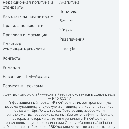
Редакционная политика и
Аналитика
стандарты
Политика
Как стать нашим автором
Бизнес
Правила пользования
Жизнь
Правовая информация
Развлечения
Политика
Lifestyle
конфиденциальности
Контакты
Команда
Вакансии в РБК-Украина
Разместить рекламу
Идентификатор онлайн-медиа в Реестре субъектов в сфере медиа
— R40-05347
Информационный портал «РБК-Украина» имеет трехязычную
версию (украинскую, русскую и английскую), главная страница
портала –
https://www.rbc.ua
. Фотографии, изображения
принадлежат их правообладателям. Все фотографии на Портале,
авторами которых являются журналисты РБК-Украина,
размещены на условиях лицензии Creative Commons Attribution
4.0 International. Редакция РБК-Украина может не разделять точку