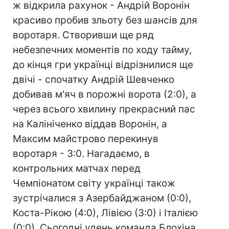
ж відкрила рахунок - Андрій Воронін
красиво пробив зльоту без шансів для
воротаря. Створивши ще ряд
небезпечних моментів по ходу тайму,
до кінця гри українці відрізнилися ще
двічі - спочатку Андрій Шевченко
добивав м'яч в порожні ворота (2:0), а
через всього хвилину прекрасний пас
на Калініченко віддав Воронін, а
Максим майстрово перекинув
воротаря - 3:0. Нагадаємо, в
контрольних матчах перед
Чемпіонатом світу українці також
зустрічалися з Азербайджаном (0:0),
Коста-Рікою (4:0), Лівією (3:0) і Італією
(0:0). Сьогодні удень команда Блохіна