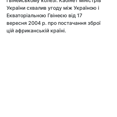
гвінейському колезі. Кабінет міністрів
України схвалив угоду між Україною і
Екваторіальною Гвінеєю від 17
вересня 2004 р. про постачання зброї
цій африканській країні.