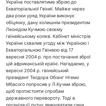
Україна поставлятиме зброю до
Екваторіальної Гвінеї. Майже через
два роки уряд України виконує
обіцянку, дану колишнім президентом
Леонідом Кучмою своєму
гвінейському колезі. Кабінет міністрів
України схвалив угоду між Україною і
Екваторіальною Гвінеєю від 17
вересня 2004 р. про постачання зброї
цій африканській країні. Нагадаємо, у
вересні 2004 р. гвінейський
президент Теодора Обіанг Нгемо
Мбасого попросив у Л.Кучми зброю,
щоб протистояти спробам
державного перевороту. Тоді в
організації путчу звинуватили сина