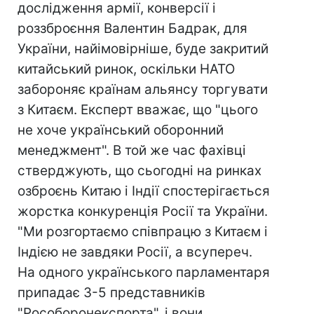
дослідження армії, конверсії і
роззброєння Валентин Бадрак, для
України, найімовірніше, буде закритий
китайський ринок, оскільки НАТО
забороняє країнам альянсу торгувати
з Китаєм. Експерт вважає, що "цього
не хоче український оборонний
менеджмент". В той же час фахівці
стверджують, що сьогодні на ринках
озброєнь Китаю і Індії спостерігається
жорстка конкуренція Росії та України.
"Ми розгортаємо співпрацю з Китаєм і
Індією не завдяки Росії, а всупереч.
На одного українського парламентаря
припадає 3-5 представників
"Рособоронекспорта", і вони