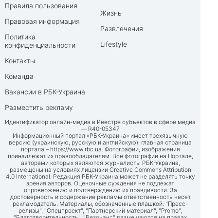
Правила пользования
Жизнь
Правовая информация
Развлечения
Политика
Lifestyle
конфиденциальности
Контакты
Команда
Вакансии в РБК-Украина
Разместить рекламу
Идентификатор онлайн-медиа в Реестре субъектов в сфере медиа
— R40-05347
Информационный портал «РБК-Украина» имеет трехязычную
версию (украинскую, русскую и английскую), главная страница
портала –
https://www.rbc.ua
. Фотографии, изображения
принадлежат их правообладателям. Все фотографии на Портале,
авторами которых являются журналисты РБК-Украина,
размещены на условиях лицензии Creative Commons Attribution
4.0 International. Редакция РБК-Украина может не разделять точку
зрения авторов. Оценочные суждения не подлежат
опровержению и подтверждению их правдивости. За
достоверность и содержание рекламы ответственность несет
рекламодатель. Материалы, обозначенные плашкой: "Пресс-
релизы", "Спецпроект", "Партнерский материал", "Promo",
"Благотворительность", "Резонанс" размещаются на правах