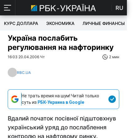
RU
КУРС ДОЛЛАРА
ЭКОНОМИКА
ЛИЧНЫЕ ФИНАНСЫ
T
Україна послабить
регулювання на нафторинку
16:03 20.04.2006 Чт
2 мин
RBC.UA
Не трать время на шум! Читай только
суть из
РБК-Украина в Google
Вдалий початок посівної підштовхнув
український уряд до послаблення
контролю на нафтовому ринку.