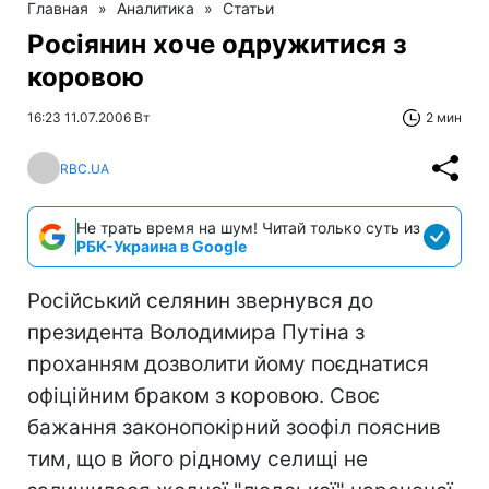
Главная
»
Аналитика
»
Статьи
Росіянин хоче одружитися з
коровою
16:23 11.07.2006 Вт
2 мин
RBC.UA
Не трать время на шум! Читай только суть из
РБК-Украина в Google
Російський селянин звернувся до
президента Володимира Путіна з
проханням дозволити йому поєднатися
офіційним браком з коровою. Своє
бажання законопокірний зоофіл пояснив
тим, що в його рідному селищі не