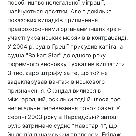
пособництво нелегальної міграції,
налічуються десятки. Але є декілька
показових випадків припинення
правоохоронними органами інших країн
участі українських моряків в контрабанді.
У 2004 р. суд в Греції присудив капітана
судна "Balkan Star" до одного року
тюремного висновку і ухвалив виплатити
3 тис. євро штрафу за те, що той не
задекларував вантаж військового
призначення. Скандал вилився в
міжнародний, оскільки тоді йшлося про
нелегальне перевезення трьох ракет. У
серпні 2003 року в Персидській затоці
було затримано судно "Навстар-1", що
йшло під панамським прапором. Екіпаж