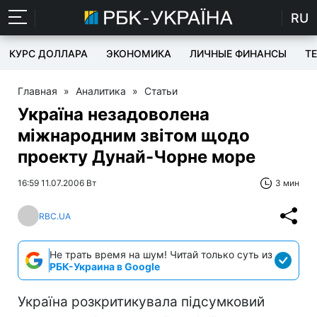
RU
КУРС ДОЛЛАРА
ЭКОНОМИКА
ЛИЧНЫЕ ФИНАНСЫ
T
Главная
»
Аналитика
»
Статьи
Україна незадоволена
міжнародним звітом щодо
проекту Дунай-Чорне море
16:59 11.07.2006 Вт
3 мин
RBC.UA
Не трать время на шум! Читай только суть из
РБК-Украина в Google
Україна розкритикувала підсумковий