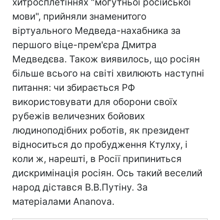
хитросплетіннях "могутньої російської
мови", прийняли знаменитого
віртуального Медведа-нахабника за
першого віце-прем'єра Дмитра
Медведєва. Також виявилось, що росіян
більше всього на світі хвилюють наступні
питання: чи збирається РФ
використовувати для оборони своїх
рубежів величезних бойових
людиноподібних роботів, як президент
відноситься до пробудження Ктулху, і
коли ж, нарешті, в Росії припиниться
дискримінація росіян. Ось такий веселий
народ дістався В.В.Путіну. За
матеріалами Ananova.