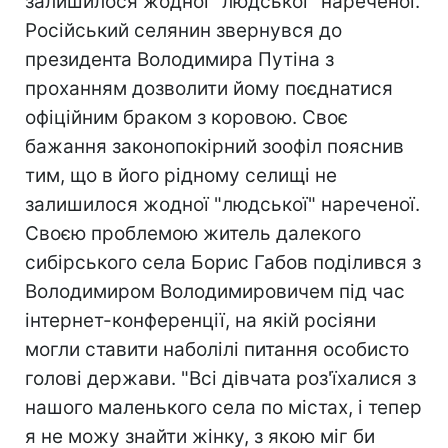
залишилося жодної "людської" нареченої.
Російський селянин звернувся до
президента Володимира Путіна з
проханням дозволити йому поєднатися
офіційним браком з коровою. Своє
бажання законопокірний зоофіл пояснив
тим, що в його рідному селищі не
залишилося жодної "людської" нареченої.
Своєю проблемою житель далекого
сибірського села Борис Габов поділився з
Володимиром Володимировичем під час
інтернет-конференції, на якій росіяни
могли ставити наболілі питання особисто
голові держави. "Всі дівчата роз'їхалися з
нашого маленького села по містах, і тепер
я не можу знайти жінку, з якою міг би