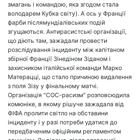
змагань і командою, яка згодом стала
володарем Кубка світу). А ось у Франції
фарби післямундіалівських подій
згущаються. Антирасистські організації,
що діють там, зажадали провести
розслідування інциденту між капітаном
збірної Франції Зінедіном Зіданом і
захисником італійської команди Марко
Матерацці, що стало причиною видалення
з поля Зізу у фінальному матчі.
Організація "СОС-расизм" розповсюдила
комюніке, в якому рішуче зажадала від
ФІФА пролити світло на обставини
інциденту і у разі потреби удатися до
передбаченим офіційним регламентом