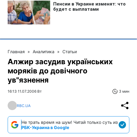
Главная
»
Аналитика
»
Статьи
Алжир засудив українських
моряків до довічного
ув"язнення
16:13 11.07.2006 Вт
3 мин
RBC.UA
Не трать время на шум! Читай только суть из
РБК-Украина в Google