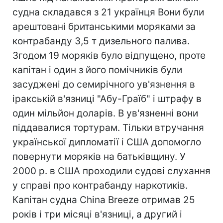
судна складався з 21 українця Вони були
арештовані британськими моряками за
контрабанду 3,5 т дизельного палива.
Згодом 19 моряків було відпущено, проте
капітан і один з його помічників були
засуджені до семирічного ув'язнення в
іракській в'язниці "Абу-Граїб" і штрафу в
один мільйон доларів. В ув'язненні вони
піддавалися тортурам. Тільки втручання
української дипломатії і США допомогло
повернути моряків на батьківщину. У
2000 р. в США проходили судові слухання
у справі про контрабанду наркотиків.
Капітан судна China Breeze отримав 25
років і три місяці в'язниці, а другий і