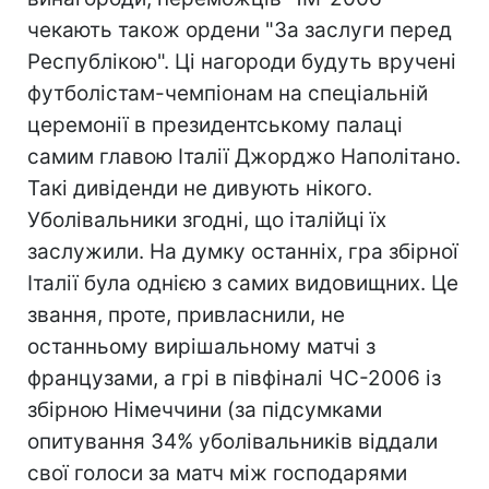
чекають також ордени "За заслуги перед
Республікою". Ці нагороди будуть вручені
футболістам-чемпіонам на спеціальній
церемонії в президентському палаці
самим главою Італії Джорджо Наполітано.
Такі дивіденди не дивують нікого.
Уболівальники згодні, що італійці їх
заслужили. На думку останніх, гра збірної
Італії була однією з самих видовищних. Це
звання, проте, привласнили, не
останньому вирішальному матчі з
французами, а грі в півфіналі ЧС-2006 із
збірною Німеччини (за підсумками
опитування 34% уболівальників віддали
свої голоси за матч між господарями