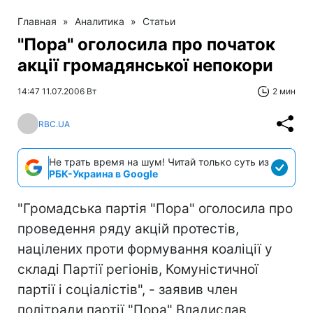
Главная
»
Аналитика
»
Статьи
"Пора" оголосила про початок
акції громадянської непокори
14:47 11.07.2006 Вт
2 мин
RBC.UA
Не трать время на шум! Читай только суть из
РБК-Украина в Google
"Громадська партія "Пора" оголосила про
проведення ряду акцій протестів,
націлених проти формування коаліції у
складі Партії регіонів, Комуністичної
партії і соціалістів", - заявив член
політради партії "Пора" Владислав