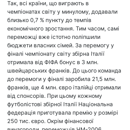
Так, всі країни, що виграють в
чемпіонатах світу у минулому, додавали
близько 0,7 % пункту до темпів
економічного зростання. Тим часом, самі
переможці вже істотно поліпшили
бюджети власних сімей. За перемогу у
фіналі чемпіонату світу збірна Італії
отримала від ФІФА бонус в 3 млн.
швейцарських франків. До цього команда
до перемоги у фіналі заробила 21,5 млн.
франків, ще 4 млн. євро італійці отримали
від спонсорів. При цьому кожному
футболістові збірної Італії Національна
федерація приготувала премію у розмірі
250 тис. євро. Окрім фінансової
винагороди, переможців ЧМ-2006