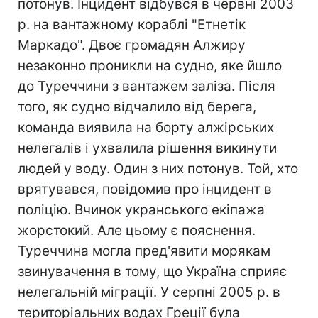
потонув. Інцидент відбувся в червні 2003
р. на вантажному кораблі "Етнетік
Маркадо". Двоє громадян Алжиру
незаконно проникли на судно, яке йшло
до Туреччини з вантажем заліза. Після
того, як судно відчалило від берега,
команда виявила на борту алжірських
нелегалів і ухвалила рішення викинути
людей у воду. Один з них потонув. Той, хто
врятувався, повідомив про інцидент в
поліцію. Вчинок укранського екіпажа
жорстокий. Але цьому є пояснення.
Туреччина могла пред'явити морякам
звинувачення в тому, що Україна сприяє
нелегальній міграції. У серпні 2005 р. в
територіальних водах Греції була