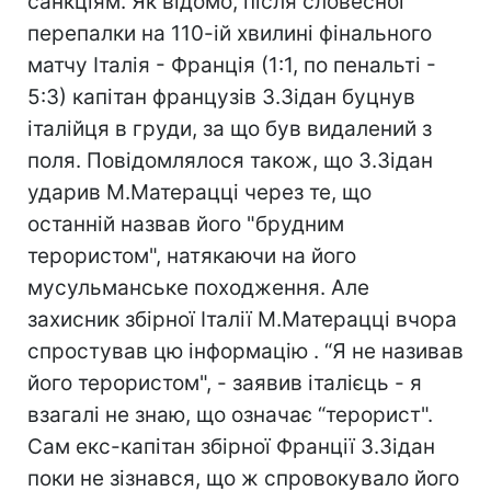
санкціям. Як відомо, після словесної
перепалки на 110-ій хвилині фінального
матчу Італія - Франція (1:1, по пенальті -
5:3) капітан французів З.Зідан буцнув
італійця в груди, за що був видалений з
поля. Повідомлялося також, що З.Зідан
ударив М.Матерацці через те, що
останній назвав його "брудним
терористом", натякаючи на його
мусульманське походження. Але
захисник збірної Італії М.Матерацці вчора
спростував цю інформацію . “Я не називав
його терористом", - заявив італієць - я
взагалі не знаю, що означає “терорист".
Сам екс-капітан збірної Франції З.Зідан
поки не зізнався, що ж спровокувало його