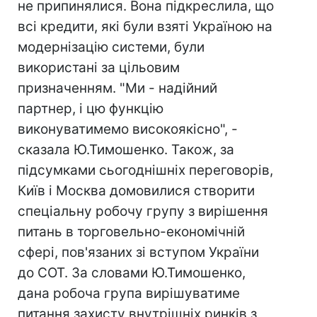
не припинялися. Вона підкреслила, що
всі кредити, які були взяті Україною на
модернізацію системи, були
використані за цільовим
призначенням. "Ми - надійний
партнер, і цю функцію
виконуватимемо високоякісно", -
сказала Ю.Тимошенко. Також, за
підсумками сьогоднішніх переговорів,
Київ і Москва домовилися створити
спеціальну робочу групу з вирішення
питань в торговельно-економічній
сфері, пов'язаних зі вступом України
до СОТ. За словами Ю.Тимошенко,
дана робоча група вирішуватиме
питання захисту внутрішніх ринків з