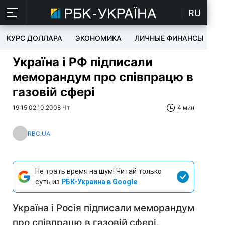
RU
КУРС ДОЛЛАРА
ЭКОНОМИКА
ЛИЧНЫЕ ФИНАНСЫ
T
Україна і РФ підписали
меморандум про співпрацю в
газовій сфері
19:15 02.10.2008 Чт
4 мин
RBC.UA
Не трать время на шум! Читай только
суть из
РБК-Украина в Google
Україна і Росія підписали меморандум
про співпрацю в газовій сфері.