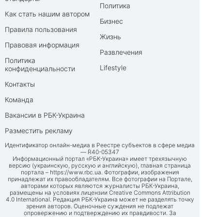
Политика
Как стать нашим автором
Бизнес
Правила пользования
Жизнь
Правовая информация
Развлечения
Политика
Lifestyle
конфиденциальности
Контакты
Команда
Вакансии в РБК-Украина
Разместить рекламу
Идентификатор онлайн-медиа в Реестре субъектов в сфере медиа
— R40-05347
Информационный портал «РБК-Украина» имеет трехязычную
версию (украинскую, русскую и английскую), главная страница
портала –
https://www.rbc.ua
. Фотографии, изображения
принадлежат их правообладателям. Все фотографии на Портале,
авторами которых являются журналисты РБК-Украина,
размещены на условиях лицензии Creative Commons Attribution
4.0 International. Редакция РБК-Украина может не разделять точку
зрения авторов. Оценочные суждения не подлежат
опровержению и подтверждению их правдивости. За